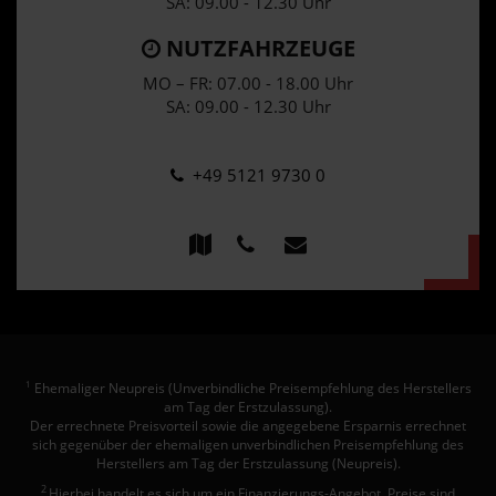
SA: 09.00 - 12.30 Uhr
NUTZFAHRZEUGE
MO – FR: 07.00 - 18.00 Uhr
SA: 09.00 - 12.30 Uhr
+49 5121 9730 0
Ehemaliger Neupreis (Unverbindliche Preisempfehlung des Herstellers
1
am Tag der Erstzulassung).
Der errechnete Preisvorteil sowie die angegebene Ersparnis errechnet
sich gegenüber der ehemaligen unverbindlichen Preisempfehlung des
Herstellers am Tag der Erstzulassung (Neupreis).
2
Hierbei handelt es sich um ein Finanzierungs-Angebot. Preise sind