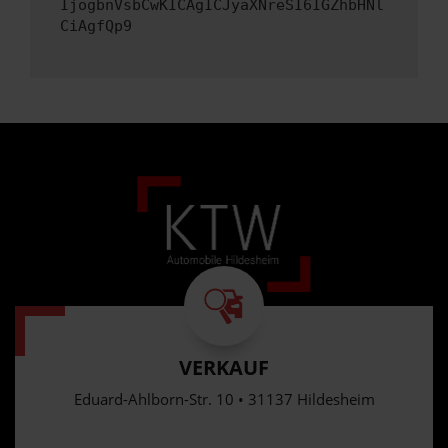
IjogbnVsbCwKICAgICJyaXNreSI6IGZhbHNl
CiAgfQp9
VERKAUF
Eduard-Ahlborn-Str. 10 • 31137 Hildesheim