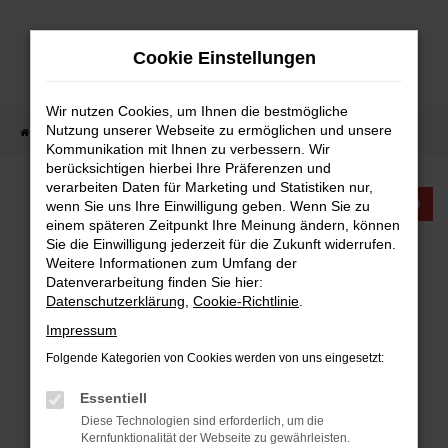
Zum
Hauptinhalt
Cookie Einstellungen
springen
Wir nutzen Cookies, um Ihnen die bestmögliche
Nutzung unserer Webseite zu ermöglichen und unsere
Startseite
Fahrzeugangebote
Fahrzeugangebote
Kommunikation mit Ihnen zu verbessern. Wir
berücksichtigen hierbei Ihre Präferenzen und
verarbeiten Daten für Marketing und Statistiken nur,
KTW INTERNATIONAL
wenn Sie uns Ihre Einwilligung geben. Wenn Sie zu
einem späteren Zeitpunkt Ihre Meinung ändern, können
Sie die Einwilligung jederzeit für die Zukunft widerrufen.
FAHRZEUGANGEBOTE
Weitere Informationen zum Umfang der
Datenverarbeitung finden Sie hier:
Datenschutzerklärung
,
Cookie-Richtlinie
.
Impressum
Folgende Kategorien von Cookies werden von uns eingesetzt:
FEHLER: NETWORK ERROR
Essentiell
Beim Laden ist ein Fehler aufgetreten.
Diese Technologien sind erforderlich, um die
Hier sind ein paar Tipps, die dir helfen können:
Kernfunktionalität der Webseite zu gewährleisten.