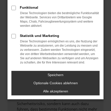
Überprüfe deine Firewall und deine
Funktional
Internetverbindung.
Diese Technologien bieten die bestmögliche Funktionalität
Laden andere Webseiten, zum Beispiel deine
der Webseite. Services von Drittanbietern wie Google
Suchmaschine?
Maps, Chats, Fahrzeugbewertungssystem und weitere
werden aktiviert.
Prüfe deine Browsererweiterungen.
Manche Erweiterungen, wie Werbeblocker,
Statistik und Marketing
können das Laden bestimmter Seiten
Diese Technologien ermöglichen es uns, die Nutzung der
verhindern. Funktioniert die Seite in einem
Webseite zu analysieren, um die Leistung zu messen und
zu verbessern. Zudem werden Technologien eingesetzt,
anderen Browser oder in einem privaten
die von dritten Werbetreibenden verwendet werden, um
Fenster?
Sie auf anderen Webseiten zu verfolgen und um Anzeigen
zu schalten, die für Ihre Interessen relevant sind.
Starte dein Gerät neu.
Das kann manchmal helfen, vorübergehende
Probleme zu beheben.
Speichern
Stelle sicher, dass dein Browser und dein
Optionale Cookies ablehnen
Betriebssystem auf dem neuesten Stand
Alle akzeptieren
sind.
Veraltete Software birgt nicht nur ein
Sicherheitsrisiko, sondern kann auch dazu
führen, dass bestimmte Funktionen nicht mehr