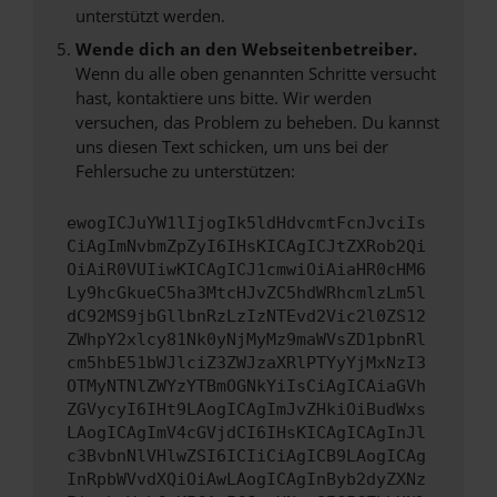
unterstützt werden.
Wende dich an den Webseitenbetreiber.
Wenn du alle oben genannten Schritte versucht
hast, kontaktiere uns bitte. Wir werden
versuchen, das Problem zu beheben. Du kannst
uns diesen Text schicken, um uns bei der
Fehlersuche zu unterstützen:
ewogICJuYW1lIjogIk5ldHdvcmtFcnJvciIs
CiAgImNvbmZpZyI6IHsKICAgICJtZXRob2Qi
OiAiR0VUIiwKICAgICJ1cmwiOiAiaHR0cHM6
Ly9hcGkueC5ha3MtcHJvZC5hdWRhcmlzLm5l
dC92MS9jbGllbnRzLzIzNTEvd2Vic2l0ZS12
ZWhpY2xlcy81Nk0yNjMyMz9maWVsZD1pbnRl
cm5hbE51bWJlciZ3ZWJzaXRlPTYyYjMxNzI3
OTMyNTNlZWYzYTBmOGNkYiIsCiAgICAiaGVh
ZGVycyI6IHt9LAogICAgImJvZHkiOiBudWxs
LAogICAgImV4cGVjdCI6IHsKICAgICAgInJl
c3BvbnNlVHlwZSI6ICIiCiAgICB9LAogICAg
InRpbWVvdXQiOiAwLAogICAgInByb2dyZXNz