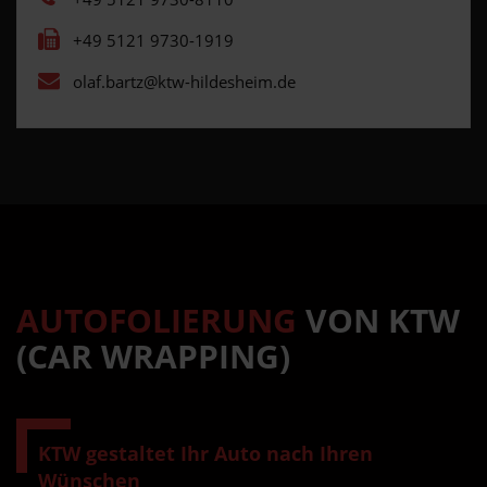
+49 5121 9730-1919
olaf.bartz@ktw-hildesheim.de
AUTOFOLIERUNG
VON KTW
(CAR WRAPPING)
KTW gestaltet Ihr Auto nach Ihren
Wünschen