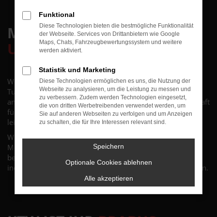
Funktional
Diese Technologien bieten die bestmögliche Funktionalität
MACHEN SIE IHR AUTO
der Webseite. Services von Drittanbietern wie Google
UNVERWECHSELBAR
Maps, Chats, Fahrzeugbewertungssystem und weitere
werden aktiviert.
Statistik und Marketing
Weit über die niedersächsischen Grenzen hinaus ist KTW
Diese Technologien ermöglichen es uns, die Nutzung der
Webseite zu analysieren, um die Leistung zu messen und
Tuning ein Begriff. Viele Fahrzeuge, Mercedes-Benz und
zu verbessern. Zudem werden Technologien eingesetzt,
andere, wurden von den KTW Tuning-Profis mit Leidenschaft
die von dritten Werbetreibenden verwendet werden, um
für den Kunden auf- und umgerüstet, optisch und
Sie auf anderen Webseiten zu verfolgen und um Anzeigen
leistungsmäßig getunt und als „Individuum“ gestaltet.
zu schalten, die für Ihre Interessen relevant sind.
Wir bieten Ihnen exklusives Zubehör nicht nur für Ihren
Mercedes-Benz. Lassen Sie sich von unseren Experten
Speichern
beraten, wir sind sicher, dass wir Ihr Fahrzeug durch
Optionale Cookies ablehnen
individuell abgestimmtes Tuning optimal aufwerten können.
Alle akzeptieren