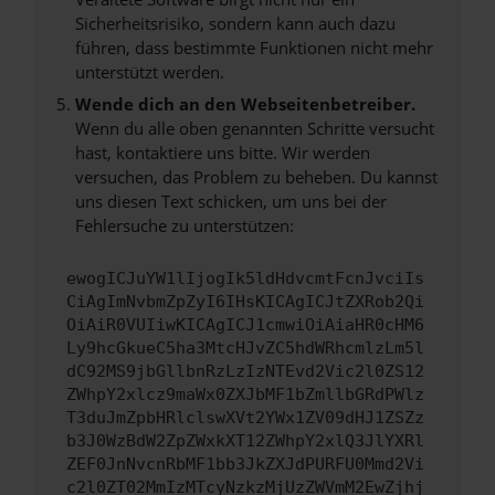
Sicherheitsrisiko, sondern kann auch dazu
führen, dass bestimmte Funktionen nicht mehr
unterstützt werden.
Wende dich an den Webseitenbetreiber.
Wenn du alle oben genannten Schritte versucht
hast, kontaktiere uns bitte. Wir werden
versuchen, das Problem zu beheben. Du kannst
uns diesen Text schicken, um uns bei der
Fehlersuche zu unterstützen:
ewogICJuYW1lIjogIk5ldHdvcmtFcnJvciIs
CiAgImNvbmZpZyI6IHsKICAgICJtZXRob2Qi
OiAiR0VUIiwKICAgICJ1cmwiOiAiaHR0cHM6
Ly9hcGkueC5ha3MtcHJvZC5hdWRhcmlzLm5l
dC92MS9jbGllbnRzLzIzNTEvd2Vic2l0ZS12
ZWhpY2xlcz9maWx0ZXJbMF1bZmllbGRdPWlz
T3duJmZpbHRlclswXVt2YWx1ZV09dHJ1ZSZz
b3J0WzBdW2ZpZWxkXT12ZWhpY2xlQ3JlYXRl
ZEF0JnNvcnRbMF1bb3JkZXJdPURFU0Mmd2Vi
c2l0ZT02MmIzMTcyNzkzMjUzZWVmM2EwZjhj