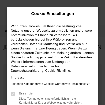
Zum
Hauptinhalt
Cookie Einstellungen
springen
Wir nutzen Cookies, um Ihnen die bestmögliche
Nutzung unserer Webseite zu ermöglichen und unsere
Startseite
Fahrzeugangebote
Fahrzeuganfrage
Kommunikation mit Ihnen zu verbessern. Wir
berücksichtigen hierbei Ihre Präferenzen und
verarbeiten Daten für Marketing und Statistiken nur,
JETZT WUNSCHFAHRZEUG ANFRAGEN
wenn Sie uns Ihre Einwilligung geben. Wenn Sie zu
einem späteren Zeitpunkt Ihre Meinung ändern, können
Sie die Einwilligung jederzeit für die Zukunft widerrufen.
Weitere Informationen zum Umfang der
Datenverarbeitung finden Sie hier:
Datenschutzerklärung
,
Cookie-Richtlinie
.
Fahrzeugdaten
Impressum
Hersteller
*
Folgende Kategorien von Cookies werden von uns eingesetzt:
Essentiell
Diese Technologien sind erforderlich, um die
Modell
Kernfunktionalität der Webseite zu gewährleisten.