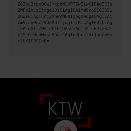
ZGImc2tpcD0wJmxpbWl0PTIwIiwKICAgICJo
ZWFkZXJzIjoge30sCiAgICAiYm9keSI6IG51
bGwsCiAgICAiZXhwZWN0IjogewogICAgICAi
cmVzcG9uc2VUeXBlIjogIiIKICAgIH0sCiAg
ICAidGltZW91dCI6IDAsCiAgICAicHJvZ3Jl
c3MiOiBudWxsLAogICAgInJpc2t5IjogZmFs
c2UKICB9Cn0=