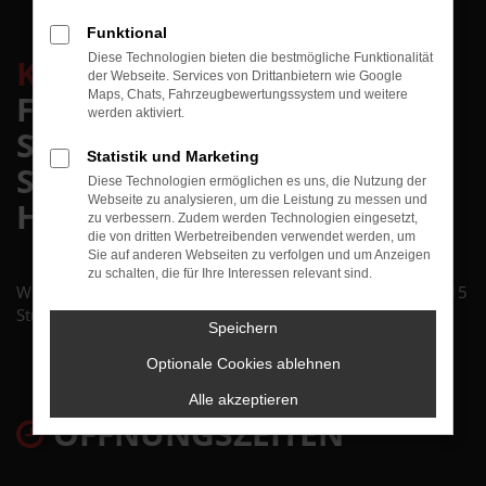
Funktional
Diese Technologien bieten die bestmögliche Funktionalität
KTW
– IHR PARTNER FÜR
der Webseite. Services von Drittanbietern wie Google
FAHRZEUGANGEBOTE UND
Maps, Chats, Fahrzeugbewertungssystem und weitere
werden aktiviert.
SERVICE AN ZWEI
Statistik und Marketing
STANDORTEN IN
Diese Technologien ermöglichen es uns, die Nutzung der
Webseite zu analysieren, um die Leistung zu messen und
HILDESHEIM
zu verbessern. Zudem werden Technologien eingesetzt,
die von dritten Werbetreibenden verwendet werden, um
Sie auf anderen Webseiten zu verfolgen und um Anzeigen
zu schalten, die für Ihre Interessen relevant sind.
Wir sind für Sie über 85 Stunden in der Woche und bis zu 15
Stunden täglich servicebereit.
Speichern
Optionale Cookies ablehnen
Alle akzeptieren
ÖFFNUNGSZEITEN