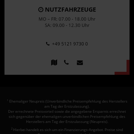
NUTZFAHRZEUGE
MO – FR: 07.00 - 18.00 Uhr
SA: 09.00 - 12.30 Uhr
+49 5121 9730 0
Ehemaliger Neupreis (Unverbindliche Preisempfehlung des Herstellers
1
am Tag der Erstzulassung).
Der errechnete Preisvorteil sowie die angegebene Ersparnis errechnet
sich gegenüber der ehemaligen unverbindlichen Preisempfehlung des
Herstellers am Tag der Erstzulassung (Neupreis).
2
Hierbei handelt es sich um ein Finanzierungs-Angebot. Preise sind