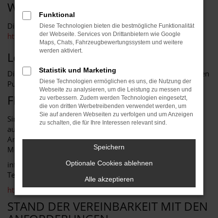
WEBSITE
Funktional
Diese Erklärung zur Barrierefreiheit gilt für die Website
Diese Technologien bieten die bestmögliche Funktionalität
der Webseite. Services von Drittanbietern wie Google
https://www.ktw-hildesheim.de/
.
Maps, Chats, Fahrzeugbewertungssystem und weitere
werden aktiviert.
Letzte Aktualisierung der Website
Statistik und Marketing
Diese Website wurde zuletzt am 25.06.2025 in wesentlichen
Diese Technologien ermöglichen es uns, die Nutzung der
Punkten inhaltlich überarbeitet.
Webseite zu analysieren, um die Leistung zu messen und
FEEDBACK UND KONTAKTANGABEN
zu verbessern. Zudem werden Technologien eingesetzt,
die von dritten Werbetreibenden verwendet werden, um
Sie auf anderen Webseiten zu verfolgen und um Anzeigen
Sind Ihnen Mängel beim barrierefreien Zugang zu Inhalten
zu schalten, die für Ihre Interessen relevant sind.
auf unserer Website aufgefallen oder haben Sie
Anmerkungen sowie Fragen zum barrierefreien Zugang?
Speichern
Melden Sie sich gerne bei uns unter:
Optionale Cookies ablehnen
info@ktw-hildesheim.de
Tel: +49 5121 9730 8110
Alle akzeptieren
https://www.ktw-hildesheim.de/kontakt-oeffnungszeiten/
STAND DER VEREINBARKEIT MIT DEN