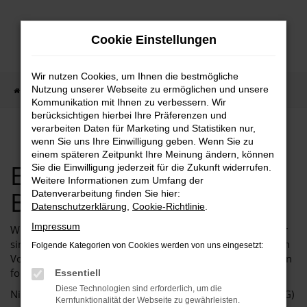
Zum
Hauptinhalt
Cookie Einstellungen
springen
Wir nutzen Cookies, um Ihnen die bestmögliche
Nutzung unserer Webseite zu ermöglichen und unsere
Startseite
Barrierefreiheit
Kommunikation mit Ihnen zu verbessern. Wir
berücksichtigen hierbei Ihre Präferenzen und
verarbeiten Daten für Marketing und Statistiken nur,
wenn Sie uns Ihre Einwilligung geben. Wenn Sie zu
einem späteren Zeitpunkt Ihre Meinung ändern, können
Erklärung zur
Sie die Einwilligung jederzeit für die Zukunft widerrufen.
Weitere Informationen zum Umfang der
Barrierefreiheit
Datenverarbeitung finden Sie hier:
Datenschutzerklärung
,
Cookie-Richtlinie
.
Impressum
Wir (https://www.ktw-hildesheim.de/) als Websitebetreiber
sind bemüht, die Website in Einklang mit den einschlägigen
Folgende Kategorien von Cookies werden von uns eingesetzt:
Vorschriften zur Barrierefreiheit zu gestalten. Für uns gelten
folgende Rechtsvorschriften:
Essentiell
Diese Technologien sind erforderlich, um die
Niedersächsisches Behindertengleichstellungsgesetz (NBGG)
Kernfunktionalität der Webseite zu gewährleisten.