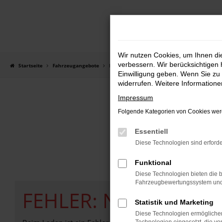
Zum
Hauptinhalt
springen
Wir nutzen Cookies, um Ihnen d
verbessern. Wir berücksichtigen 
Startseite
Fahrzeugangebote
Fahrzeugangebote
Einwilligung geben. Wenn Sie zu 
widerrufen. Weitere Information
Impressum
Folgende Kategorien von Cookies werd
Essentiell
Diese Technologien sind erforde
Funktional
Diese Technologien bieten die b
Fahrzeugbewertungssystem und w
FEHLER: NETWORK E
Statistik und Marketing
Diese Technologien ermöglichen