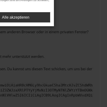
rfolgen und um Anzeigen zu schalten,
Alle akzeptieren
inem anderen Browser oder in einem privaten Fenster?
ht mehr unterstützt werden.
ben. Du kannst uns diesen Text schicken, um uns bei der
cmwiOiAiaHR0cHM6Ly9hcGkueC5ha3MtcHJvZC5hdWRh
ciZ3ZWJzaXRlPTYyYjMxNzI3OTMyNTNlZWYzYTBmOGNk
bnNlVHlwZSI6ICIiCiAgICB9LAogICAgInRpbWVvdXQi