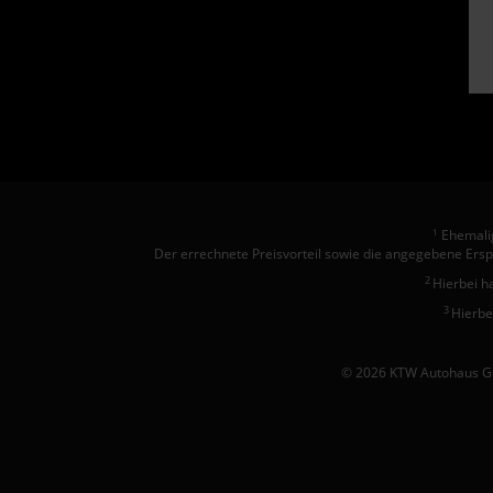
Ehemalig
1
Der errechnete Preisvorteil sowie die angegebene Ersp
2
Hierbei h
3
Hierbe
© 2026 KTW Autohaus Gm