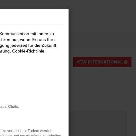
 Kommunikation mit Ihnen zu
stiken nur, wenn Sie uns Ihre
ung jederzeit für die Zukunft
ärung
,
Cookie-Richtlinie
.
KTW INTERNATIONAL
Maps, Chats,
nd zu verbessern. Zudem werden