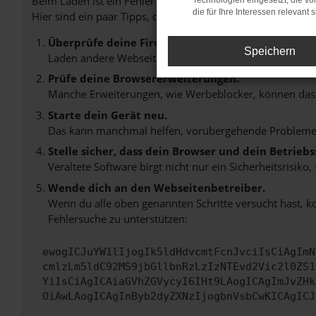
Beim Laden ist ein Fehler aufgetreten.
Technologien eingesetzt, die v
die für Ihre Interessen relevant s
Hier sind ein paar Tipps, die dir helfen können:
Überprüfe deine Firewall und deine Internetverb
Speichern
Laden andere Webseiten, zum Beispiel deine Suchmasc
Prüfe deine Browsererweiterungen.
Manche Erweiterungen, wie Werbeblocker, können das L
Starte dein Gerät neu.
Das kann manchmal helfen, vorübergehende Probleme
Stelle sicher, dass dein Browser und dein Betrie
Veraltete Software birgt nicht nur ein Sicherheitsrisi
Wende dich an den Webseitenbetreiber.
Wenn du alle oben genannten Schritte versucht hast, k
Fehlersuche zu unterstützen:
ewogICJuYW1lIjogIk5ldHdvcmtFcnJvciIsCiAgImN
cmlzLm5ldC92MS9jbGllbnRzLzIzNTEvd2Vic2l0ZS1
YiIsCiAgICAiaGVhZGVycyI6IHt9LAogICAgImJvZHk
OiAwLAogICAgInByb2dyZXNzIjogbnVsbCwKICAgICJ