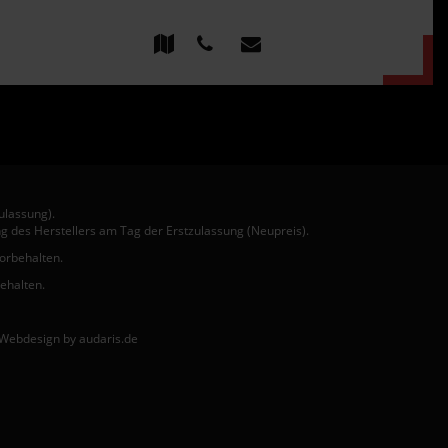
ulassung).
g des Herstellers am Tag der Erstzulassung (Neupreis).
vorbehalten.
behalten.
Webdesign by audaris.de