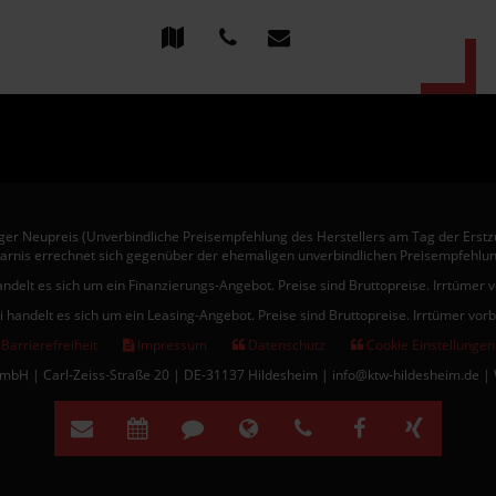
er Neupreis (Unverbindliche Preisempfehlung des Herstellers am Tag der Erstz
arnis errechnet sich gegenüber der ehemaligen unverbindlichen Preisempfehlun
andelt es sich um ein Finanzierungs-Angebot. Preise sind Bruttopreise. Irrtümer 
i handelt es sich um ein Leasing-Angebot. Preise sind Bruttopreise. Irrtümer vor
Barrierefreiheit
Impressum
Datenschutz
Cookie Einstellungen
bH | Carl-Zeiss-Straße 20 | DE-31137 Hildesheim | info@ktw-hildesheim.de |