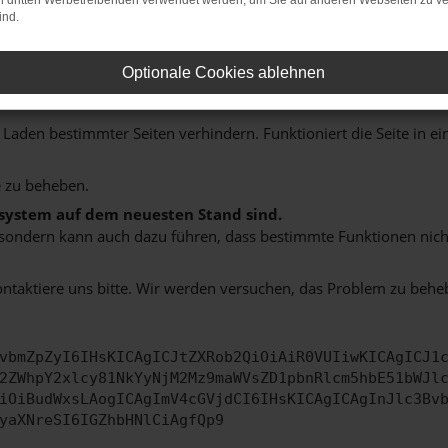
on dritten Werbetreibenden verwendet werden, um Sie auf anderen Webseiten zu ve
ind.
indung.
Optionale Cookies ablehnen
hine?
aden bestimmter Seiten verhindern. Funktioniert die Seite in e
 zu beheben.
bssystem auf dem neuesten Stand sind.
ko, sondern kann auch dazu führen, dass bestimmte Funktionen nic
ontaktiere uns bitte. Wir werden versuchen, das Problem zu behe
vbmZpZyI6IHsKICAgICJtZXRob2QiOiAiR0VUIiwKICAgICJ1
2ZWhpY2xlcy81NkYyNjM2Mz9maWVsZD1pbnRlcm5hbE51bWJl
iOiBudWxsLAogICAgImV4cGVjdCI6IHsKICAgICAgInJlc3Bv
yaXNreSI6IGZhbHNlCiAgfQp9