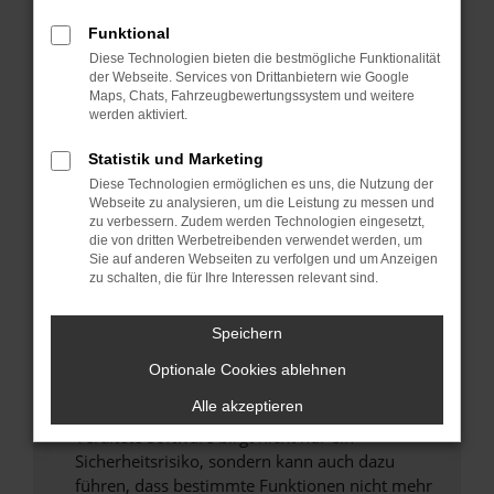
Überprüfe deine Firewall und deine
Funktional
Internetverbindung.
Diese Technologien bieten die bestmögliche Funktionalität
Laden andere Webseiten, zum Beispiel deine
der Webseite. Services von Drittanbietern wie Google
Suchmaschine?
Maps, Chats, Fahrzeugbewertungssystem und weitere
werden aktiviert.
Prüfe deine Browsererweiterungen.
Manche Erweiterungen, wie Werbeblocker,
Statistik und Marketing
können das Laden bestimmter Seiten
Diese Technologien ermöglichen es uns, die Nutzung der
verhindern. Funktioniert die Seite in einem
Webseite zu analysieren, um die Leistung zu messen und
zu verbessern. Zudem werden Technologien eingesetzt,
anderen Browser oder in einem privaten
die von dritten Werbetreibenden verwendet werden, um
Fenster?
Sie auf anderen Webseiten zu verfolgen und um Anzeigen
zu schalten, die für Ihre Interessen relevant sind.
Starte dein Gerät neu.
Das kann manchmal helfen, vorübergehende
Probleme zu beheben.
Speichern
Stelle sicher, dass dein Browser und dein
Optionale Cookies ablehnen
Betriebssystem auf dem neuesten Stand
Alle akzeptieren
sind.
Veraltete Software birgt nicht nur ein
Sicherheitsrisiko, sondern kann auch dazu
führen, dass bestimmte Funktionen nicht mehr