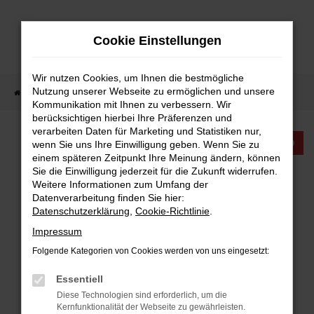
Zum
Hauptinhalt
Cookie Einstellungen
springen
Wir nutzen Cookies, um Ihnen die bestmögliche
Nutzung unserer Webseite zu ermöglichen und unsere
Startseite
Fahrzeugangebote
Fahrzeugangebote
Kommunikation mit Ihnen zu verbessern. Wir
berücksichtigen hierbei Ihre Präferenzen und
verarbeiten Daten für Marketing und Statistiken nur,
KTW INTERNATIONAL
wenn Sie uns Ihre Einwilligung geben. Wenn Sie zu
einem späteren Zeitpunkt Ihre Meinung ändern, können
Sie die Einwilligung jederzeit für die Zukunft widerrufen.
FAHRZEUGANGEBOTE
Weitere Informationen zum Umfang der
Datenverarbeitung finden Sie hier:
Datenschutzerklärung
,
Cookie-Richtlinie
.
Impressum
Folgende Kategorien von Cookies werden von uns eingesetzt:
FEHLER: NETWORK ERROR
Essentiell
Beim Laden ist ein Fehler aufgetreten.
Diese Technologien sind erforderlich, um die
Hier sind ein paar Tipps, die dir helfen können:
Kernfunktionalität der Webseite zu gewährleisten.