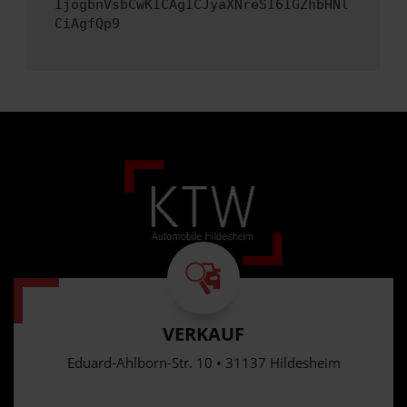
IjogbnVsbCwKICAgICJyaXNreSI6IGZhbHNl
CiAgfQp9
VERKAUF
Eduard-Ahlborn-Str. 10 • 31137 Hildesheim