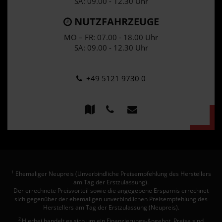
SA: 09.00 - 12.30 Uhr
NUTZFAHRZEUGE
MO – FR: 07.00 - 18.00 Uhr
SA: 09.00 - 12.30 Uhr
+49 5121 9730 0
Ehemaliger Neupreis (Unverbindliche Preisempfehlung des Herstellers
1
am Tag der Erstzulassung).
Der errechnete Preisvorteil sowie die angegebene Ersparnis errechnet
sich gegenüber der ehemaligen unverbindlichen Preisempfehlung des
Herstellers am Tag der Erstzulassung (Neupreis).
2
Hierbei handelt es sich um ein Finanzierungs-Angebot. Preise sind