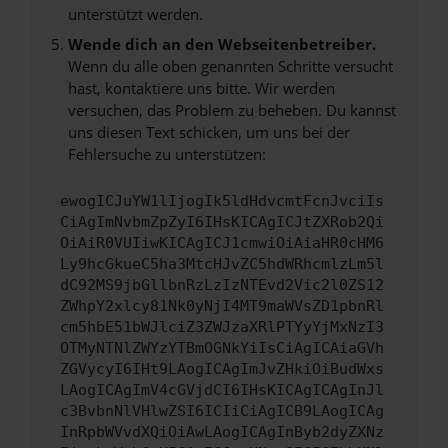
unterstützt werden.
Wende dich an den Webseitenbetreiber.
Wenn du alle oben genannten Schritte versucht
hast, kontaktiere uns bitte. Wir werden
versuchen, das Problem zu beheben. Du kannst
uns diesen Text schicken, um uns bei der
Fehlersuche zu unterstützen:
ewogICJuYW1lIjogIk5ldHdvcmtFcnJvciIs
CiAgImNvbmZpZyI6IHsKICAgICJtZXRob2Qi
OiAiR0VUIiwKICAgICJ1cmwiOiAiaHR0cHM6
Ly9hcGkueC5ha3MtcHJvZC5hdWRhcmlzLm5l
dC92MS9jbGllbnRzLzIzNTEvd2Vic2l0ZS12
ZWhpY2xlcy81Nk0yNjI4MT9maWVsZD1pbnRl
cm5hbE51bWJlciZ3ZWJzaXRlPTYyYjMxNzI3
OTMyNTNlZWYzYTBmOGNkYiIsCiAgICAiaGVh
ZGVycyI6IHt9LAogICAgImJvZHkiOiBudWxs
LAogICAgImV4cGVjdCI6IHsKICAgICAgInJl
c3BvbnNlVHlwZSI6ICIiCiAgICB9LAogICAg
InRpbWVvdXQiOiAwLAogICAgInByb2dyZXNz