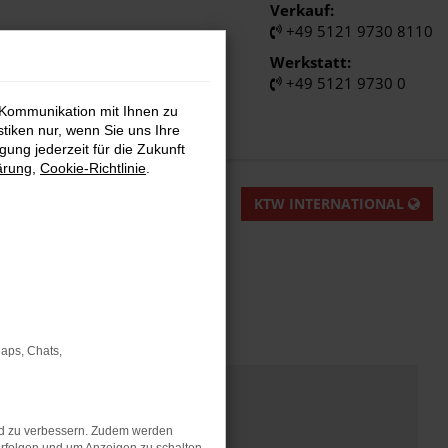
Verkauf:
+49 5121 9730 8110
Werkstatt:
+49 5121 9730 0
 Kommunikation mit Ihnen zu
stiken nur, wenn Sie uns Ihre
ung jederzeit für die Zukunft
ärung
,
Cookie-Richtlinie
.
KTW INTERNATIONAL
Maps, Chats,
nd zu verbessern. Zudem werden