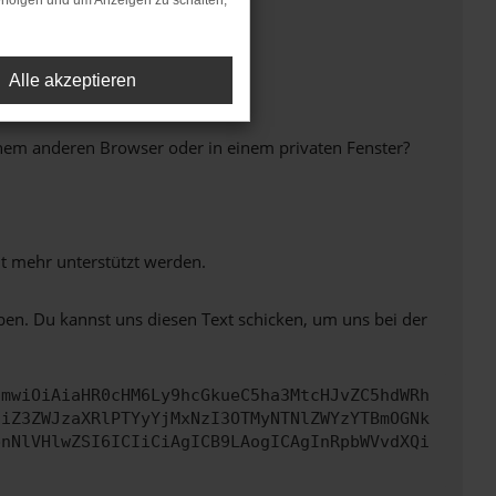
rfolgen und um Anzeigen zu schalten,
Alle akzeptieren
inem anderen Browser oder in einem privaten Fenster?
ht mehr unterstützt werden.
ben. Du kannst uns diesen Text schicken, um uns bei der
cmwiOiAiaHR0cHM6Ly9hcGkueC5ha3MtcHJvZC5hdWRh
ciZ3ZWJzaXRlPTYyYjMxNzI3OTMyNTNlZWYzYTBmOGNk
bnNlVHlwZSI6ICIiCiAgICB9LAogICAgInRpbWVvdXQi