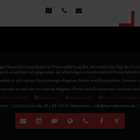
er Neupreis (Unverbindliche Preisempfehlung des Herstellers am Tag der Erstz
arnis errechnet sich gegenüber der ehemaligen unverbindlichen Preisempfehlun
andelt es sich um ein Finanzierungs-Angebot. Preise sind Bruttopreise. Irrtümer 
i handelt es sich um ein Leasing-Angebot. Preise sind Bruttopreise. Irrtümer vor
Barrierefreiheit
Impressum
Datenschutz
Cookie Einstellungen
bH | Carl-Zeiss-Straße 20 | DE-31137 Hildesheim | info@ktw-hildesheim.de |