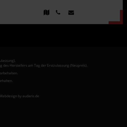
ulassung).
g des Herstellers am Tag der Erstzulassung (Neupreis).
vorbehalten.
behalten.
Webdesign by audaris.de