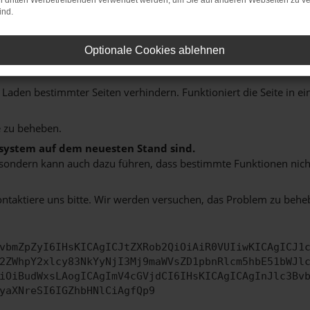
on dritten Werbetreibenden verwendet werden, um Sie auf anderen Webseiten zu ve
ind.
indung.
Optionale Cookies ablehnen
hine?
aden bestimmter Seiten verhindern. Funktioniert die Seite in e
 zu beheben.
bssystem auf dem neuesten Stand sind.
ko, sondern kann auch dazu führen, dass bestimmte Funktionen nic
ontaktiere uns bitte. Wir werden versuchen, das Problem zu behe
vbmZpZyI6IHsKICAgICJtZXRob2QiOiAiR0VUIiwKICAgICJ1
2ZWhpY2xlcy83NkYyNjI3Mj9maWVsZD1pbnRlcm5hbE51bWJl
iOiBudWxsLAogICAgImV4cGVjdCI6IHsKICAgICAgInJlc3Bv
yaXNreSI6IGZhbHNlCiAgfQp9