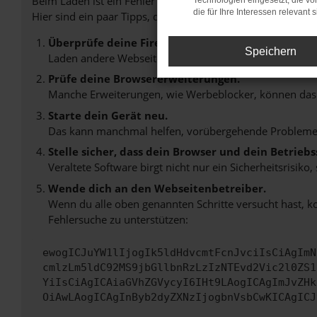
Beim Laden ist ein Fehler aufgetreten.
Technologien eingesetzt, die v
die für Ihre Interessen relevant s
Hier sind ein paar Tipps, die dir helfen können:
Überprüfe deine Firewall und deine Internetverb
Speichern
Laden andere Webseiten, zum Beispiel deine Suchmasc
Prüfe deine Browsererweiterungen.
Manche Erweiterungen, wie Werbeblocker, können das L
Starte dein Gerät neu.
Das kann manchmal helfen, vorübergehende Probleme
Stelle sicher, dass dein Browser und dein Betrie
Veraltete Software birgt nicht nur ein Sicherheitsrisi
Wende dich an den Webseitenbetreiber.
Wenn du alle oben genannten Schritte versucht hast, k
Fehlersuche zu unterstützen:
ewogICJuYW1lIjogIk5ldHdvcmtFcnJvciIsCiAgImN
cmlzLm5ldC92MS9jbGllbnRzLzIzNTEvd2Vic2l0ZS1
YiIsCiAgICAiaGVhZGVycyI6IHt9LAogICAgImJvZHk
OiAwLAogICAgInByb2dyZXNzIjogbnVsbCwKICAgICJ