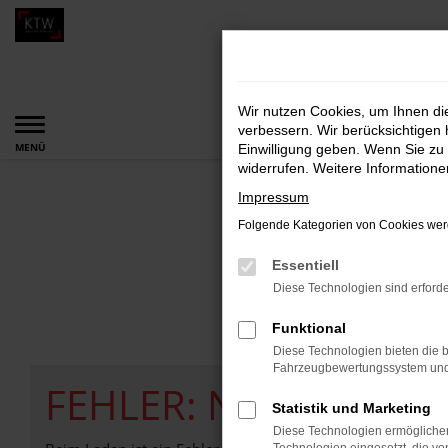
Zum
Hauptinhalt
springen
Wir nutzen Cookies, um Ihnen d
verbessern. Wir berücksichtigen 
Startseite
Fahrzeugangebote
Fahrzeugangebote
MENÜ
Einwilligung geben. Wenn Sie zu 
widerrufen. Weitere Information
Impressum
Folgende Kategorien von Cookies werd
Essentiell
Diese Technologien sind erforde
Funktional
Diese Technologien bieten die b
Fahrzeugbewertungssystem und w
FEHLER: NETWORK E
Statistik und Marketing
Diese Technologien ermöglichen