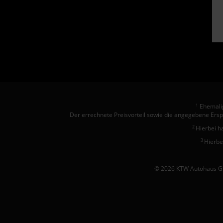
Ehemalig
1
Der errechnete Preisvorteil sowie die angegebene Ersp
2
Hierbei h
3
Hierbe
© 2026 KTW Autohaus Gm