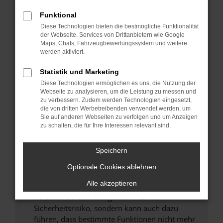
Überprüfe deine Firewall und deine
Funktional
Internetverbindung.
Diese Technologien bieten die bestmögliche Funktionalität
Laden andere Webseiten, zum Beispiel deine
der Webseite. Services von Drittanbietern wie Google
Suchmaschine?
Maps, Chats, Fahrzeugbewertungssystem und weitere
werden aktiviert.
Prüfe deine Browsererweiterungen.
Manche Erweiterungen, wie Werbeblocker,
Statistik und Marketing
können das Laden bestimmter Seiten
Diese Technologien ermöglichen es uns, die Nutzung der
verhindern. Funktioniert die Seite in einem
Webseite zu analysieren, um die Leistung zu messen und
zu verbessern. Zudem werden Technologien eingesetzt,
anderen Browser oder in einem privaten
die von dritten Werbetreibenden verwendet werden, um
Fenster?
Sie auf anderen Webseiten zu verfolgen und um Anzeigen
zu schalten, die für Ihre Interessen relevant sind.
Starte dein Gerät neu.
Das kann manchmal helfen, vorübergehende
Probleme zu beheben.
Speichern
Stelle sicher, dass dein Browser und dein
Optionale Cookies ablehnen
Betriebssystem auf dem neuesten Stand
Alle akzeptieren
sind.
Veraltete Software birgt nicht nur ein
Sicherheitsrisiko, sondern kann auch dazu
führen, dass bestimmte Funktionen nicht mehr