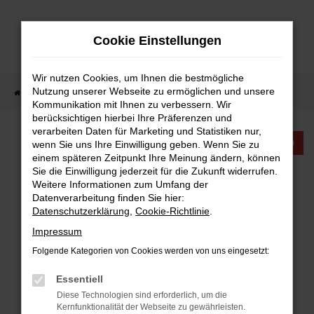
Zum
Hauptinhalt
Cookie Einstellungen
springen
Wir nutzen Cookies, um Ihnen die bestmögliche
Nutzung unserer Webseite zu ermöglichen und unsere
Startseite
Fahrzeugangebote
Fahrzeugangebote
Kommunikation mit Ihnen zu verbessern. Wir
berücksichtigen hierbei Ihre Präferenzen und
verarbeiten Daten für Marketing und Statistiken nur,
KTW INTERNATIONAL
wenn Sie uns Ihre Einwilligung geben. Wenn Sie zu
einem späteren Zeitpunkt Ihre Meinung ändern, können
Sie die Einwilligung jederzeit für die Zukunft widerrufen.
FAHRZEUGANGEBOTE
Weitere Informationen zum Umfang der
Datenverarbeitung finden Sie hier:
Datenschutzerklärung
,
Cookie-Richtlinie
.
Impressum
Folgende Kategorien von Cookies werden von uns eingesetzt:
FEHLER: NETWORK ERROR
Essentiell
Beim Laden ist ein Fehler aufgetreten.
Diese Technologien sind erforderlich, um die
Hier sind ein paar Tipps, die dir helfen können:
Kernfunktionalität der Webseite zu gewährleisten.