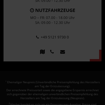
SA: 09.00 - 12.30 Uhr
NUTZFAHRZEUGE
MO – FR: 07.00 - 18.00 Uhr
SA: 09.00 - 12.30 Uhr
+49 5121 9730 0
Ehemaliger Neupreis (Unverbindliche Preisempfehlung des Herstellers
1
am Tag der Erstzulassung).
Der errechnete Preisvorteil sowie die angegebene Ersparnis errechnet
sich gegenüber der ehemaligen unverbindlichen Preisempfehlung des
Herstellers am Tag der Erstzulassung (Neupreis).
2
Hierbei handelt es sich um ein Finanzierungs-Angebot. Preise sind