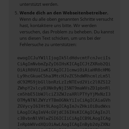
unterstützt werden.
Wende dich an den Webseitenbetreiber.
Wenn du alle oben genannten Schritte versucht
hast, kontaktiere uns bitte. Wir werden
versuchen, das Problem zu beheben. Du kannst
uns diesen Text schicken, um uns bei der
Fehlersuche zu unterstützen:
ewogICJuYW1lIjogIk5ldHdvcmtFcnJvciIs
CiAgImNvbmZpZyI6IHsKICAgICJtZXRob2Qi
OiAiR0VUIiwKICAgICJ1cmwiOiAiaHR0cHM6
Ly9hcGkueC5ha3MtcHJvZC5hdWRhcmlzLm5l
dC92MS9jbGllbnRzLzIzNTEvd2Vic2l0ZS12
ZWhpY2xlcy83Nk0yNjI5NT9maWVsZD1pbnRl
cm5hbE51bWJlciZ3ZWJzaXRlPTYyYjMxNzI3
OTMyNTNlZWYzYTBmOGNkYiIsCiAgICAiaGVh
ZGVycyI6IHt9LAogICAgImJvZHkiOiBudWxs
LAogICAgImV4cGVjdCI6IHsKICAgICAgInJl
c3BvbnNlVHlwZSI6ICIiCiAgICB9LAogICAg
InRpbWVvdXQiOiAwLAogICAgInByb2dyZXNz