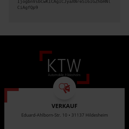
IjogbnVsbCwKICAgICJyaXNreSI6IGZhbHNl
CiAgfQp9
VERKAUF
Eduard-Ahlborn-Str. 10 • 31137 Hildesheim