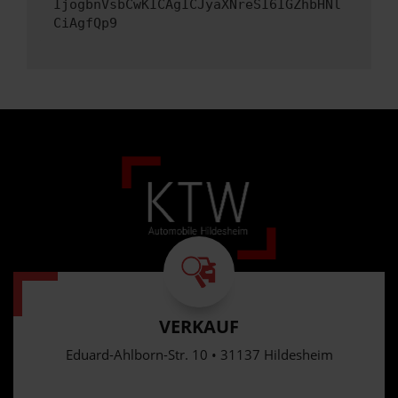
IjogbnVsbCwKICAgICJyaXNreSI6IGZhbHNl
CiAgfQp9
VERKAUF
Eduard-Ahlborn-Str. 10 • 31137 Hildesheim