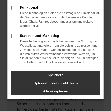
Überprüfe deine Firewall und deine
Funktional
Internetverbindung.
Diese Technologien bieten die bestmögliche Funktionalität
Laden andere Webseiten, zum Beispiel deine
der Webseite. Services von Drittanbietern wie Google
Suchmaschine?
Maps, Chats, Fahrzeugbewertungssystem und weitere
werden aktiviert.
Prüfe deine Browsererweiterungen.
Manche Erweiterungen, wie Werbeblocker,
Statistik und Marketing
können das Laden bestimmter Seiten
Diese Technologien ermöglichen es uns, die Nutzung der
verhindern. Funktioniert die Seite in einem
Webseite zu analysieren, um die Leistung zu messen und
zu verbessern. Zudem werden Technologien eingesetzt,
anderen Browser oder in einem privaten
die von dritten Werbetreibenden verwendet werden, um
Fenster?
Sie auf anderen Webseiten zu verfolgen und um Anzeigen
zu schalten, die für Ihre Interessen relevant sind.
Starte dein Gerät neu.
Das kann manchmal helfen, vorübergehende
Probleme zu beheben.
Speichern
Stelle sicher, dass dein Browser und dein
Optionale Cookies ablehnen
Betriebssystem auf dem neuesten Stand
Alle akzeptieren
sind.
Veraltete Software birgt nicht nur ein
Sicherheitsrisiko, sondern kann auch dazu
führen, dass bestimmte Funktionen nicht mehr