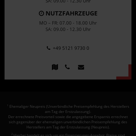
SA: 09.00 - 12.30 Uhr
NUTZFAHRZEUGE
MO – FR: 07.00 - 18.00 Uhr
SA: 09.00 - 12.30 Uhr
+49 5121 9730 0
Ehemaliger Neupreis (Unverbindliche Preisempfehlung des Herstellers
1
am Tag der Erstzulassung).
Der errechnete Preisvorteil sowie die angegebene Ersparnis errechnet
sich gegenüber der ehemaligen unverbindlichen Preisempfehlung des
Herstellers am Tag der Erstzulassung (Neupreis).
2
Hierbei handelt es sich um ein Finanzierungs-Angebot. Preise sind