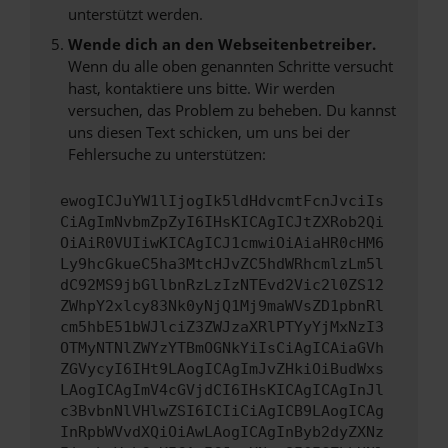
unterstützt werden.
Wende dich an den Webseitenbetreiber.
Wenn du alle oben genannten Schritte versucht
hast, kontaktiere uns bitte. Wir werden
versuchen, das Problem zu beheben. Du kannst
uns diesen Text schicken, um uns bei der
Fehlersuche zu unterstützen:
ewogICJuYW1lIjogIk5ldHdvcmtFcnJvciIs
CiAgImNvbmZpZyI6IHsKICAgICJtZXRob2Qi
OiAiR0VUIiwKICAgICJ1cmwiOiAiaHR0cHM6
Ly9hcGkueC5ha3MtcHJvZC5hdWRhcmlzLm5l
dC92MS9jbGllbnRzLzIzNTEvd2Vic2l0ZS12
ZWhpY2xlcy83Nk0yNjQ1Mj9maWVsZD1pbnRl
cm5hbE51bWJlciZ3ZWJzaXRlPTYyYjMxNzI3
OTMyNTNlZWYzYTBmOGNkYiIsCiAgICAiaGVh
ZGVycyI6IHt9LAogICAgImJvZHkiOiBudWxs
LAogICAgImV4cGVjdCI6IHsKICAgICAgInJl
c3BvbnNlVHlwZSI6ICIiCiAgICB9LAogICAg
InRpbWVvdXQiOiAwLAogICAgInByb2dyZXNz