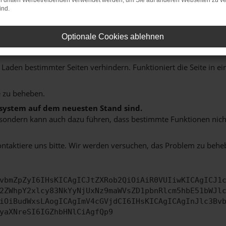
on dritten Werbetreibenden verwendet werden, um Sie auf anderen Webseiten zu ve
ind.
indung.
Optionale Cookies ablehnen
hine?
aden bestimmter Seiten verhindern. Funktioniert die Seite in e
 zu beheben.
bssystem auf dem neuesten Stand sind.
ko, sondern kann auch dazu führen, dass bestimmte Funktionen nic
ontaktiere uns bitte. Wir werden versuchen, das Problem zu behe
vbmZpZyI6IHsKICAgICJtZXRob2QiOiAiR0VUIiwKICAgICJ1
2ZWhpY2xlcy83NkYyNjUxNz9maWVsZD1pbnRlcm5hbE51bWJl
iOiBudWxsLAogICAgImV4cGVjdCI6IHsKICAgICAgInJlc3Bv
yaXNreSI6IGZhbHNlCiAgfQp9