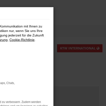
 Kommunikation mit Ihnen zu
stiken nur, wenn Sie uns Ihre
ung jederzeit für die Zukunft
ärung
,
Cookie-Richtlinie
.
KTW INTERNATIONAL
Maps, Chats,
nd zu verbessern. Zudem werden