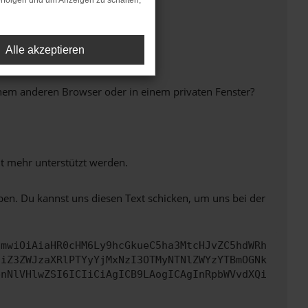
rfolgen und um Anzeigen zu schalten,
Alle akzeptieren
inem anderen Browser oder in einem privaten Fenster?
ht mehr unterstützt werden.
ben. Du kannst uns diesen Text schicken, um uns bei der
cmwiOiAiaHR0cHM6Ly9hcGkueC5ha3MtcHJvZC5hdWRh
ciZ3ZWJzaXRlPTYyYjMxNzI3OTMyNTNlZWYzYTBmOGNk
bnNlVHlwZSI6ICIiCiAgICB9LAogICAgInRpbWVvdXQi