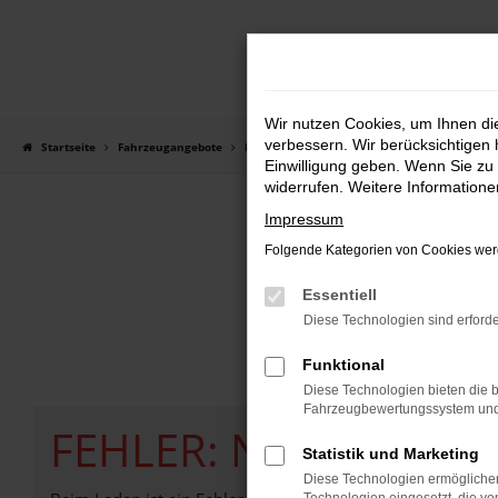
Zum
Hauptinhalt
springen
Wir nutzen Cookies, um Ihnen d
verbessern. Wir berücksichtigen 
Startseite
Fahrzeugangebote
Fahrzeugangebote
Einwilligung geben. Wenn Sie zu 
widerrufen. Weitere Information
Impressum
Folgende Kategorien von Cookies werd
Essentiell
Diese Technologien sind erforde
Funktional
Diese Technologien bieten die b
Fahrzeugbewertungssystem und w
FEHLER: NETWORK E
Statistik und Marketing
Diese Technologien ermöglichen