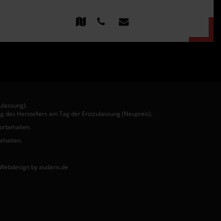
ulassung).
g des Herstellers am Tag der Erstzulassung (Neupreis).
vorbehalten.
behalten.
Webdesign by audaris.de