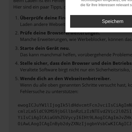
Beim Laden ist ein Fehler aufgetreten.
Technologien eingesetzt, die v
die für Ihre Interessen relevant s
Hier sind ein paar Tipps, die dir helfen können:
Überprüfe deine Firewall und deine Internetverb
Speichern
Laden andere Webseiten, zum Beispiel deine Suchmasc
Prüfe deine Browsererweiterungen.
Manche Erweiterungen, wie Werbeblocker, können das L
Starte dein Gerät neu.
Das kann manchmal helfen, vorübergehende Probleme
Stelle sicher, dass dein Browser und dein Betrie
Veraltete Software birgt nicht nur ein Sicherheitsrisi
Wende dich an den Webseitenbetreiber.
Wenn du alle oben genannten Schritte versucht hast, k
Fehlersuche zu unterstützen:
ewogICJuYW1lIjogIk5ldHdvcmtFcnJvciIsCiAgImN
cmlzLm5ldC92MS9jbGllbnRzLzIzNTEvd2Vic2l0ZS1
YiIsCiAgICAiaGVhZGVycyI6IHt9LAogICAgImJvZHk
OiAwLAogICAgInByb2dyZXNzIjogbnVsbCwKICAgICJ