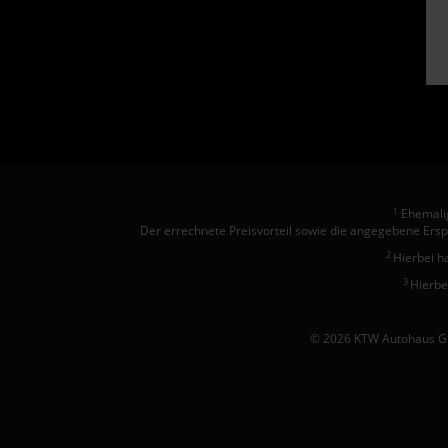
Ehemalig
1
Der errechnete Preisvorteil sowie die angegebene Ersp
2
Hierbei h
3
Hierbe
© 2026 KTW Autohaus Gm