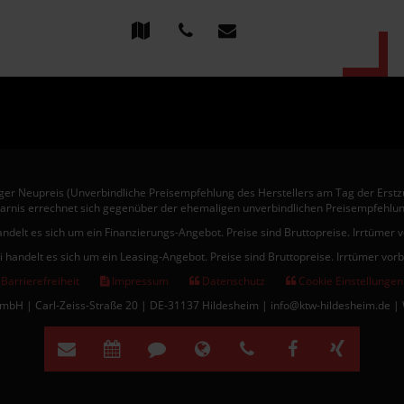
er Neupreis (Unverbindliche Preisempfehlung des Herstellers am Tag der Erstz
arnis errechnet sich gegenüber der ehemaligen unverbindlichen Preisempfehlun
andelt es sich um ein Finanzierungs-Angebot. Preise sind Bruttopreise. Irrtümer 
i handelt es sich um ein Leasing-Angebot. Preise sind Bruttopreise. Irrtümer vor
Barrierefreiheit
Impressum
Datenschutz
Cookie Einstellungen
bH | Carl-Zeiss-Straße 20 | DE-31137 Hildesheim | info@ktw-hildesheim.de |