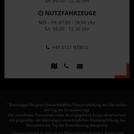
SA: 09.00 - 12.30 Uhr
NUTZFAHRZEUGE
MO – FR: 07.00 - 18.00 Uhr
SA: 09.00 - 12.30 Uhr
+49 5121 9730 0
Ehemaliger Neupreis (Unverbindliche Preisempfehlung des Herstellers
1
am Tag der Erstzulassung).
Der errechnete Preisvorteil sowie die angegebene Ersparnis errechnet
sich gegenüber der ehemaligen unverbindlichen Preisempfehlung des
Herstellers am Tag der Erstzulassung (Neupreis).
2
Hierbei handelt es sich um ein Finanzierungs-Angebot. Preise sind