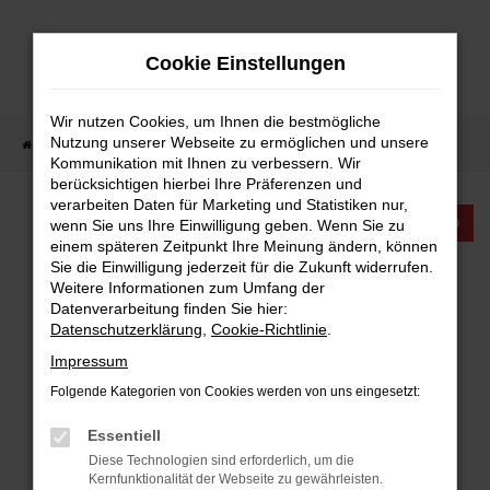
Zum
Hauptinhalt
Cookie Einstellungen
springen
Wir nutzen Cookies, um Ihnen die bestmögliche
Nutzung unserer Webseite zu ermöglichen und unsere
Startseite
Fahrzeugangebote
Fahrzeugangebote
Kommunikation mit Ihnen zu verbessern. Wir
berücksichtigen hierbei Ihre Präferenzen und
verarbeiten Daten für Marketing und Statistiken nur,
KTW INTERNATIONAL
wenn Sie uns Ihre Einwilligung geben. Wenn Sie zu
einem späteren Zeitpunkt Ihre Meinung ändern, können
Sie die Einwilligung jederzeit für die Zukunft widerrufen.
FAHRZEUGANGEBOTE
Weitere Informationen zum Umfang der
Datenverarbeitung finden Sie hier:
Datenschutzerklärung
,
Cookie-Richtlinie
.
Impressum
Folgende Kategorien von Cookies werden von uns eingesetzt:
FEHLER: NETWORK ERROR
Essentiell
Beim Laden ist ein Fehler aufgetreten.
Diese Technologien sind erforderlich, um die
Hier sind ein paar Tipps, die dir helfen können:
Kernfunktionalität der Webseite zu gewährleisten.