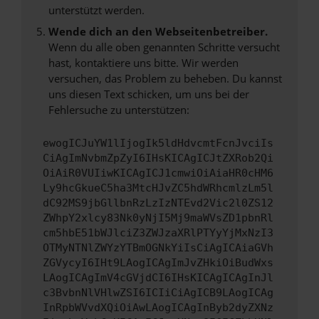
unterstützt werden.
Wende dich an den Webseitenbetreiber.
Wenn du alle oben genannten Schritte versucht
hast, kontaktiere uns bitte. Wir werden
versuchen, das Problem zu beheben. Du kannst
uns diesen Text schicken, um uns bei der
Fehlersuche zu unterstützen:
ewogICJuYW1lIjogIk5ldHdvcmtFcnJvciIs
CiAgImNvbmZpZyI6IHsKICAgICJtZXRob2Qi
OiAiR0VUIiwKICAgICJ1cmwiOiAiaHR0cHM6
Ly9hcGkueC5ha3MtcHJvZC5hdWRhcmlzLm5l
dC92MS9jbGllbnRzLzIzNTEvd2Vic2l0ZS12
ZWhpY2xlcy83Nk0yNjI5Mj9maWVsZD1pbnRl
cm5hbE51bWJlciZ3ZWJzaXRlPTYyYjMxNzI3
OTMyNTNlZWYzYTBmOGNkYiIsCiAgICAiaGVh
ZGVycyI6IHt9LAogICAgImJvZHkiOiBudWxs
LAogICAgImV4cGVjdCI6IHsKICAgICAgInJl
c3BvbnNlVHlwZSI6ICIiCiAgICB9LAogICAg
InRpbWVvdXQiOiAwLAogICAgInByb2dyZXNz