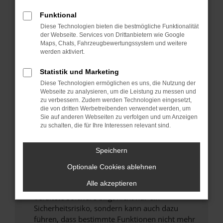
Überprüfe deine Firewall und deine
Funktional
Internetverbindung.
Diese Technologien bieten die bestmögliche Funktionalität
Laden andere Webseiten, zum Beispiel deine
der Webseite. Services von Drittanbietern wie Google
Suchmaschine?
Maps, Chats, Fahrzeugbewertungssystem und weitere
werden aktiviert.
Prüfe deine Browsererweiterungen.
Manche Erweiterungen, wie Werbeblocker,
Statistik und Marketing
können das Laden bestimmter Seiten
Diese Technologien ermöglichen es uns, die Nutzung der
verhindern. Funktioniert die Seite in einem
Webseite zu analysieren, um die Leistung zu messen und
zu verbessern. Zudem werden Technologien eingesetzt,
anderen Browser oder in einem privaten
die von dritten Werbetreibenden verwendet werden, um
Fenster?
Sie auf anderen Webseiten zu verfolgen und um Anzeigen
zu schalten, die für Ihre Interessen relevant sind.
Starte dein Gerät neu.
Das kann manchmal helfen, vorübergehende
Probleme zu beheben.
Speichern
Stelle sicher, dass dein Browser und dein
Optionale Cookies ablehnen
Betriebssystem auf dem neuesten Stand
Alle akzeptieren
sind.
Veraltete Software birgt nicht nur ein
Sicherheitsrisiko, sondern kann auch dazu
führen, dass bestimmte Funktionen nicht mehr