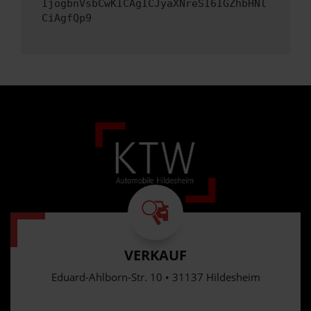
IjogbnVsbCwKICAgICJyaXNreSI6IGZhbHNl
CiAgfQp9
VERKAUF
Eduard-Ahlborn-Str. 10 • 31137 Hildesheim