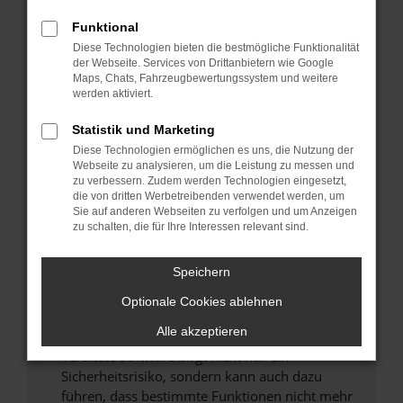
Überprüfe deine Firewall und deine
Funktional
Internetverbindung.
Diese Technologien bieten die bestmögliche Funktionalität
Laden andere Webseiten, zum Beispiel deine
der Webseite. Services von Drittanbietern wie Google
Suchmaschine?
Maps, Chats, Fahrzeugbewertungssystem und weitere
werden aktiviert.
Prüfe deine Browsererweiterungen.
Manche Erweiterungen, wie Werbeblocker,
Statistik und Marketing
können das Laden bestimmter Seiten
Diese Technologien ermöglichen es uns, die Nutzung der
verhindern. Funktioniert die Seite in einem
Webseite zu analysieren, um die Leistung zu messen und
zu verbessern. Zudem werden Technologien eingesetzt,
anderen Browser oder in einem privaten
die von dritten Werbetreibenden verwendet werden, um
Fenster?
Sie auf anderen Webseiten zu verfolgen und um Anzeigen
zu schalten, die für Ihre Interessen relevant sind.
Starte dein Gerät neu.
Das kann manchmal helfen, vorübergehende
Probleme zu beheben.
Speichern
Stelle sicher, dass dein Browser und dein
Optionale Cookies ablehnen
Betriebssystem auf dem neuesten Stand
Alle akzeptieren
sind.
Veraltete Software birgt nicht nur ein
Sicherheitsrisiko, sondern kann auch dazu
führen, dass bestimmte Funktionen nicht mehr