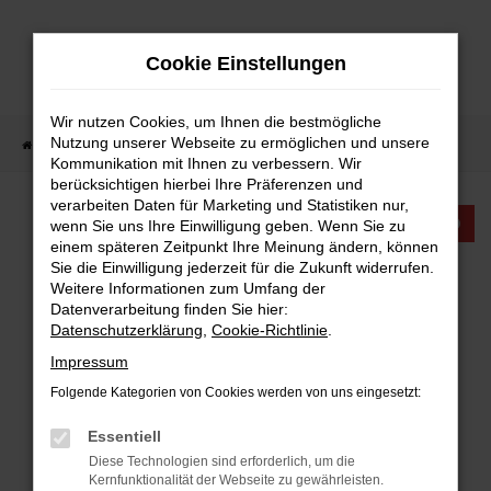
Zum
Hauptinhalt
Cookie Einstellungen
springen
Wir nutzen Cookies, um Ihnen die bestmögliche
Nutzung unserer Webseite zu ermöglichen und unsere
Startseite
Fahrzeugangebote
Fahrzeugangebote
Kommunikation mit Ihnen zu verbessern. Wir
berücksichtigen hierbei Ihre Präferenzen und
verarbeiten Daten für Marketing und Statistiken nur,
KTW INTERNATIONAL
wenn Sie uns Ihre Einwilligung geben. Wenn Sie zu
einem späteren Zeitpunkt Ihre Meinung ändern, können
Sie die Einwilligung jederzeit für die Zukunft widerrufen.
FAHRZEUGANGEBOTE
Weitere Informationen zum Umfang der
Datenverarbeitung finden Sie hier:
Datenschutzerklärung
,
Cookie-Richtlinie
.
Impressum
Folgende Kategorien von Cookies werden von uns eingesetzt:
FEHLER: NETWORK ERROR
Essentiell
Beim Laden ist ein Fehler aufgetreten.
Diese Technologien sind erforderlich, um die
Hier sind ein paar Tipps, die dir helfen können:
Kernfunktionalität der Webseite zu gewährleisten.