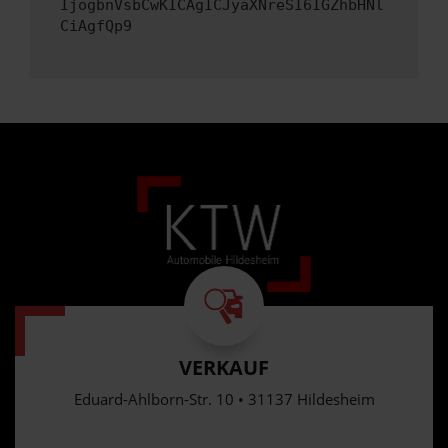
IjogbnVsbCwKICAgICJyaXNreSI6IGZhbHNl
CiAgfQp9
VERKAUF
Eduard-Ahlborn-Str. 10 • 31137 Hildesheim