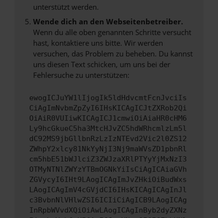
unterstützt werden.
Wende dich an den Webseitenbetreiber.
Wenn du alle oben genannten Schritte versucht
hast, kontaktiere uns bitte. Wir werden
versuchen, das Problem zu beheben. Du kannst
uns diesen Text schicken, um uns bei der
Fehlersuche zu unterstützen:
ewogICJuYW1lIjogIk5ldHdvcmtFcnJvciIs
CiAgImNvbmZpZyI6IHsKICAgICJtZXRob2Qi
OiAiR0VUIiwKICAgICJ1cmwiOiAiaHR0cHM6
Ly9hcGkueC5ha3MtcHJvZC5hdWRhcmlzLm5l
dC92MS9jbGllbnRzLzIzNTEvd2Vic2l0ZS12
ZWhpY2xlcy81NkYyNjI3Nj9maWVsZD1pbnRl
cm5hbE51bWJlciZ3ZWJzaXRlPTYyYjMxNzI3
OTMyNTNlZWYzYTBmOGNkYiIsCiAgICAiaGVh
ZGVycyI6IHt9LAogICAgImJvZHkiOiBudWxs
LAogICAgImV4cGVjdCI6IHsKICAgICAgInJl
c3BvbnNlVHlwZSI6ICIiCiAgICB9LAogICAg
InRpbWVvdXQiOiAwLAogICAgInByb2dyZXNz