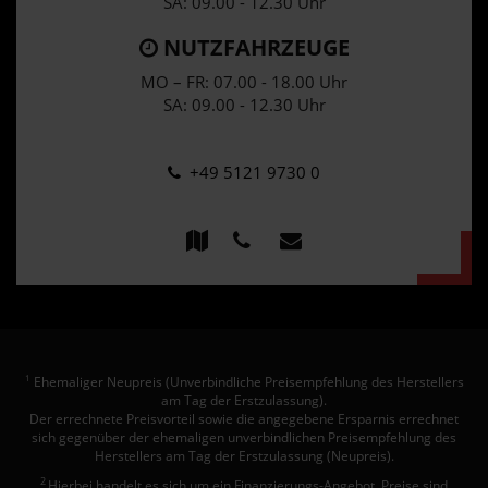
SA: 09.00 - 12.30 Uhr
NUTZFAHRZEUGE
MO – FR: 07.00 - 18.00 Uhr
SA: 09.00 - 12.30 Uhr
+49 5121 9730 0
Ehemaliger Neupreis (Unverbindliche Preisempfehlung des Herstellers
1
am Tag der Erstzulassung).
Der errechnete Preisvorteil sowie die angegebene Ersparnis errechnet
sich gegenüber der ehemaligen unverbindlichen Preisempfehlung des
Herstellers am Tag der Erstzulassung (Neupreis).
2
Hierbei handelt es sich um ein Finanzierungs-Angebot. Preise sind