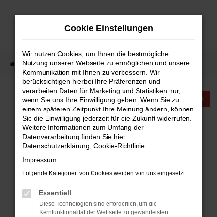
Zum
Hauptinhalt
Cookie Einstellungen
springen
Wir nutzen Cookies, um Ihnen die bestmögliche
Nutzung unserer Webseite zu ermöglichen und unsere
Startseite
Fahrzeugangebote
Fahrzeugangebote
Kommunikation mit Ihnen zu verbessern. Wir
berücksichtigen hierbei Ihre Präferenzen und
verarbeiten Daten für Marketing und Statistiken nur,
KTW INTERNATIONAL
wenn Sie uns Ihre Einwilligung geben. Wenn Sie zu
einem späteren Zeitpunkt Ihre Meinung ändern, können
Sie die Einwilligung jederzeit für die Zukunft widerrufen.
FAHRZEUGANGEBOTE
Weitere Informationen zum Umfang der
Datenverarbeitung finden Sie hier:
Datenschutzerklärung
,
Cookie-Richtlinie
.
Impressum
Folgende Kategorien von Cookies werden von uns eingesetzt:
FEHLER: NETWORK ERROR
Essentiell
Beim Laden ist ein Fehler aufgetreten.
Diese Technologien sind erforderlich, um die
Hier sind ein paar Tipps, die dir helfen können:
Kernfunktionalität der Webseite zu gewährleisten.