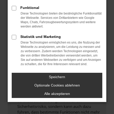
Überprüfe deine Firewall und deine
Funktional
Internetverbindung.
Diese Technologien bieten die bestmögliche Funktionalität
Laden andere Webseiten, zum Beispiel deine
der Webseite. Services von Drittanbietern wie Google
Suchmaschine?
Maps, Chats, Fahrzeugbewertungssystem und weitere
werden aktiviert.
Prüfe deine Browsererweiterungen.
Manche Erweiterungen, wie Werbeblocker,
Statistik und Marketing
können das Laden bestimmter Seiten
Diese Technologien ermöglichen es uns, die Nutzung der
verhindern. Funktioniert die Seite in einem
Webseite zu analysieren, um die Leistung zu messen und
zu verbessern. Zudem werden Technologien eingesetzt,
anderen Browser oder in einem privaten
die von dritten Werbetreibenden verwendet werden, um
Fenster?
Sie auf anderen Webseiten zu verfolgen und um Anzeigen
zu schalten, die für Ihre Interessen relevant sind.
Starte dein Gerät neu.
Das kann manchmal helfen, vorübergehende
Probleme zu beheben.
Speichern
Stelle sicher, dass dein Browser und dein
Optionale Cookies ablehnen
Betriebssystem auf dem neuesten Stand
Alle akzeptieren
sind.
Veraltete Software birgt nicht nur ein
Sicherheitsrisiko, sondern kann auch dazu
führen, dass bestimmte Funktionen nicht mehr