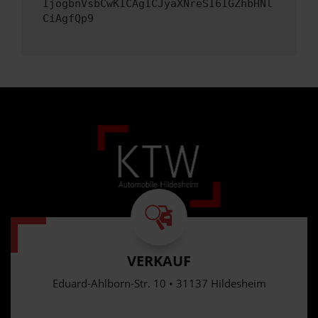
IjogbnVsbCwKICAgICJyaXNreSI6IGZhbHNl
CiAgfQp9
VERKAUF
Eduard-Ahlborn-Str. 10 • 31137 Hildesheim