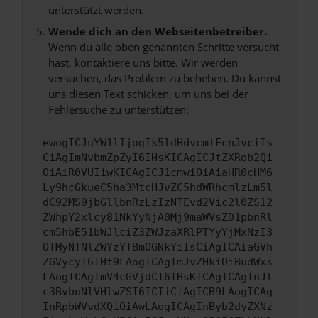
unterstützt werden.
Wende dich an den Webseitenbetreiber.
Wenn du alle oben genannten Schritte versucht
hast, kontaktiere uns bitte. Wir werden
versuchen, das Problem zu beheben. Du kannst
uns diesen Text schicken, um uns bei der
Fehlersuche zu unterstützen:
ewogICJuYW1lIjogIk5ldHdvcmtFcnJvciIs
CiAgImNvbmZpZyI6IHsKICAgICJtZXRob2Qi
OiAiR0VUIiwKICAgICJ1cmwiOiAiaHR0cHM6
Ly9hcGkueC5ha3MtcHJvZC5hdWRhcmlzLm5l
dC92MS9jbGllbnRzLzIzNTEvd2Vic2l0ZS12
ZWhpY2xlcy81NkYyNjA0Mj9maWVsZD1pbnRl
cm5hbE51bWJlciZ3ZWJzaXRlPTYyYjMxNzI3
OTMyNTNlZWYzYTBmOGNkYiIsCiAgICAiaGVh
ZGVycyI6IHt9LAogICAgImJvZHkiOiBudWxs
LAogICAgImV4cGVjdCI6IHsKICAgICAgInJl
c3BvbnNlVHlwZSI6ICIiCiAgICB9LAogICAg
InRpbWVvdXQiOiAwLAogICAgInByb2dyZXNz