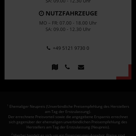
SA: 09.00 - 12.30 Uhr
NUTZFAHRZEUGE
MO – FR: 07.00 - 18.00 Uhr
SA: 09.00 - 12.30 Uhr
+49 5121 9730 0
Ehemaliger Neupreis (Unverbindliche Preisempfehlung des Herstellers
1
am Tag der Erstzulassung).
Der errechnete Preisvorteil sowie die angegebene Ersparnis errechnet
sich gegenüber der ehemaligen unverbindlichen Preisempfehlung des
Herstellers am Tag der Erstzulassung (Neupreis).
2
Hierbei handelt es sich um ein Finanzierungs-Angebot. Preise sind