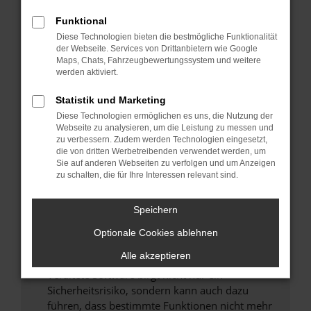
Überprüfe deine Firewall und deine
Funktional
Internetverbindung.
Diese Technologien bieten die bestmögliche Funktionalität
Laden andere Webseiten, zum Beispiel deine
der Webseite. Services von Drittanbietern wie Google
Suchmaschine?
Maps, Chats, Fahrzeugbewertungssystem und weitere
werden aktiviert.
Prüfe deine Browsererweiterungen.
Manche Erweiterungen, wie Werbeblocker,
Statistik und Marketing
können das Laden bestimmter Seiten
Diese Technologien ermöglichen es uns, die Nutzung der
verhindern. Funktioniert die Seite in einem
Webseite zu analysieren, um die Leistung zu messen und
zu verbessern. Zudem werden Technologien eingesetzt,
anderen Browser oder in einem privaten
die von dritten Werbetreibenden verwendet werden, um
Fenster?
Sie auf anderen Webseiten zu verfolgen und um Anzeigen
zu schalten, die für Ihre Interessen relevant sind.
Starte dein Gerät neu.
Das kann manchmal helfen, vorübergehende
Probleme zu beheben.
Speichern
Stelle sicher, dass dein Browser und dein
Optionale Cookies ablehnen
Betriebssystem auf dem neuesten Stand
Alle akzeptieren
sind.
Veraltete Software birgt nicht nur ein
Sicherheitsrisiko, sondern kann auch dazu
führen, dass bestimmte Funktionen nicht mehr