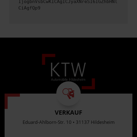
IjogbnVsbCwKICAgICJyaXNreSI6IGZhbHNl
CiAgfQp9
VERKAUF
Eduard-Ahlborn-Str. 10 • 31137 Hildesheim