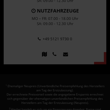
SA: 09.00 - 12.30 Uhr
NUTZFAHRZEUGE
MO – FR: 07.00 - 18.00 Uhr
SA: 09.00 - 12.30 Uhr
+49 5121 9730 0
Ehemaliger Neupreis (Unverbindliche Preisempfehlung des Herstellers
1
am Tag der Erstzulassung).
Der errechnete Preisvorteil sowie die angegebene Ersparnis errechnet
sich gegenüber der ehemaligen unverbindlichen Preisempfehlung des
Herstellers am Tag der Erstzulassung (Neupreis).
2
Hierbei handelt es sich um ein Finanzierungs-Angebot. Preise sind