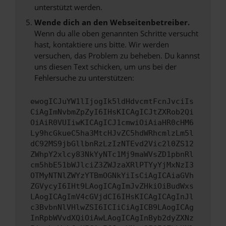
unterstützt werden.
Wende dich an den Webseitenbetreiber.
Wenn du alle oben genannten Schritte versucht
hast, kontaktiere uns bitte. Wir werden
versuchen, das Problem zu beheben. Du kannst
uns diesen Text schicken, um uns bei der
Fehlersuche zu unterstützen:
ewogICJuYW1lIjogIk5ldHdvcmtFcnJvciIs
CiAgImNvbmZpZyI6IHsKICAgICJtZXRob2Qi
OiAiR0VUIiwKICAgICJ1cmwiOiAiaHR0cHM6
Ly9hcGkueC5ha3MtcHJvZC5hdWRhcmlzLm5l
dC92MS9jbGllbnRzLzIzNTEvd2Vic2l0ZS12
ZWhpY2xlcy83NkYyNTc1Mj9maWVsZD1pbnRl
cm5hbE51bWJlciZ3ZWJzaXRlPTYyYjMxNzI3
OTMyNTNlZWYzYTBmOGNkYiIsCiAgICAiaGVh
ZGVycyI6IHt9LAogICAgImJvZHkiOiBudWxs
LAogICAgImV4cGVjdCI6IHsKICAgICAgInJl
c3BvbnNlVHlwZSI6ICIiCiAgICB9LAogICAg
InRpbWVvdXQiOiAwLAogICAgInByb2dyZXNz