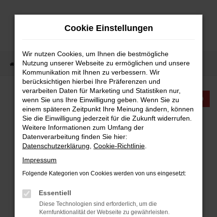
Zum
Hauptinhalt
Cookie Einstellungen
springen
Wir nutzen Cookies, um Ihnen die bestmögliche
Nutzung unserer Webseite zu ermöglichen und unsere
Startseite
Fahrzeugangebote
Fahrzeugangebote
Kommunikation mit Ihnen zu verbessern. Wir
berücksichtigen hierbei Ihre Präferenzen und
verarbeiten Daten für Marketing und Statistiken nur,
KTW INTERNATIONAL
wenn Sie uns Ihre Einwilligung geben. Wenn Sie zu
einem späteren Zeitpunkt Ihre Meinung ändern, können
Sie die Einwilligung jederzeit für die Zukunft widerrufen.
FAHRZEUGANGEBOTE
Weitere Informationen zum Umfang der
Datenverarbeitung finden Sie hier:
Datenschutzerklärung
,
Cookie-Richtlinie
.
Impressum
Folgende Kategorien von Cookies werden von uns eingesetzt:
FEHLER: NETWORK ERROR
Essentiell
Beim Laden ist ein Fehler aufgetreten.
Diese Technologien sind erforderlich, um die
Hier sind ein paar Tipps, die dir helfen können:
Kernfunktionalität der Webseite zu gewährleisten.