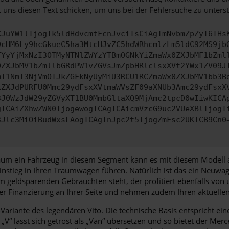
 uns diesen Text schicken, um uns bei der Fehlersuche zu unterst
CJuYW1lIjogIk5ldHdvcmtFcnJvciIsCiAgImNvbmZpZyI6IHs
0cHM6Ly9hcGkueC5ha3MtcHJvZC5hdWRhcmlzLm5ldC92MS9jb
TYyYjMxNzI3OTMyNTNlZWYzYTBmOGNkYiZmaWx0ZXJbMF1bZml
0ZXJbMV1bZmllbGRdPW1vZGVsJmZpbHRlclsxXVt2YWx1ZV09J
mI1NmI3NjVmOTJkZGFkNyUyMiU3RCU1RCZmaWx0ZXJbMV1bb3B
kZXJdPURFU0Mmc29ydFsxXVtmaWVsZF09aXNUb3Amc29ydFsxX
3J0WzJdW29yZGVyXT1BU0MmbGltaXQ9MjAmc2tpcD0wIiwKICA
gICAiZXhwZWN0IjogewogICAgICAicmVzcG9uc2VUeXBlIjogI
3Jlc3MiOiBudWxsLAogICAgInJpc2t5IjogZmFsc2UKICB9Cn0
 Kaum ein Fahrzeug in diesem Segment kann es mit diesem Modell
nstieg in Ihren Traumwagen führen. Natürlich ist das ein Neuwa
m geldsparenden Gebrauchten steht, der profitiert ebenfalls von
 einer Finanzierung an Ihrer Seite und nehmen zudem Ihren aktuel
riante des legendären Vito. Die technische Basis entspricht eine
V“ lässt sich getrost als „Van“ übersetzen und so bietet der Mer