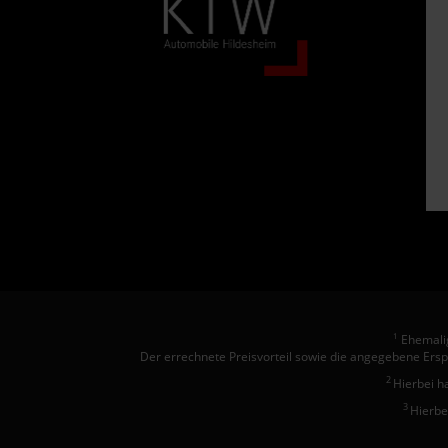
Ehemalig
1
Der errechnete Preisvorteil sowie die angegebene Ersp
2
Hierbei h
3
Hierbe