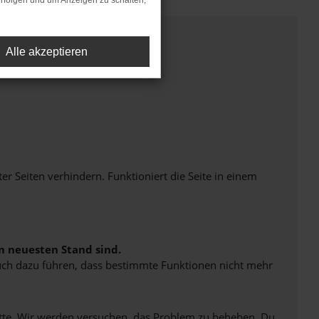
rfolgen und um Anzeigen zu schalten,
Alle akzeptieren
Seiten verhindern. Funktioniert die Seite in einem
m neuesten Stand sind.
 auch dazu führen, dass bestimmte Funktionen nicht mehr
bitte. Wir werden versuchen, das Problem zu beheben. Du