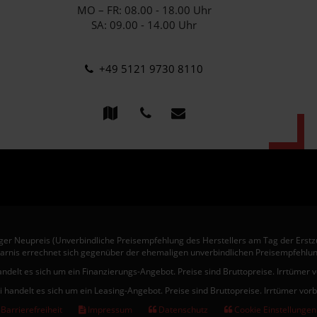
MO – FR: 08.00 - 18.00 Uhr
SA: 09.00 - 14.00 Uhr
+49 5121 9730 8110
er Neupreis (Unverbindliche Preisempfehlung des Herstellers am Tag der Erstz
arnis errechnet sich gegenüber der ehemaligen unverbindlichen Preisempfehlun
andelt es sich um ein Finanzierungs-Angebot. Preise sind Bruttopreise. Irrtümer 
i handelt es sich um ein Leasing-Angebot. Preise sind Bruttopreise. Irrtümer vor
Barrierefreiheit
Impressum
Datenschutz
Cookie Einstellungen