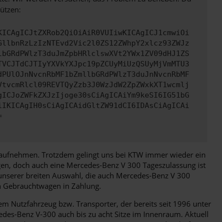
ützen:
KICAgICJtZXRob2QiOiAiR0VUIiwKICAgICJ1cmwiOi
GllbnRzLzIzNTEvd2Vic2l0ZS12ZWhpY2xlcz93ZWJz
lbGRdPWlzT3duJmZpbHRlclswXVt2YWx1ZV09dHJ1ZS
TVCJTdCJTIyYXVkYXJpc19pZCUyMiUzQSUyMjVmMTU3
dPUlOJnNvcnRbMF1bZmllbGRdPWlzT3duJnNvcnRbMF
VtvcmRlcl09REVTQyZzb3J0WzJdW2ZpZWxkXT1wcmlj
gICJoZWFkZXJzIjoge30sCiAgICAiYm9keSI6IG51bG
iIKICAgIH0sCiAgICAidGltZW91dCI6IDAsCiAgICAi
=
 aufnehmen. Trotzdem gelingt uns bei KTW immer wieder ein
gen, doch auch eine Mercedes-Benz V 300 Tageszulassung ist
 unserer breiten Auswahl, die auch Mercedes-Benz V 300
len Gebrauchtwagen in Zahlung.
m Nutzfahrzeug bzw. Transporter, der bereits seit 1996 unter
cedes-Benz V-300 auch bis zu acht Sitze im Innenraum. Aktuell