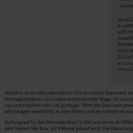
kannst
ewogI
AiaHR
aXRlP
ZmaWx
ZmFmN
1bb3J
ZSZzb
wsCiA
cHJvZ
Natürlich ist ein Mercedes-Benz V 300 ein echtes Statement.
Schnäppchenpreis und zudem existieren viele Wege, die zum Ei
neu und trotzdem sehr viel günstiger. Wem der Sinn nach eine
Jahreswagen einschließt. In allen Fällen sind wir schnell mit
Vorhang auf für den Mercedes-Benz V-300 und damit die PKW-Va
dem Namen Vito bzw. als V-Klasse gebaut wird. Die Abkürzung „