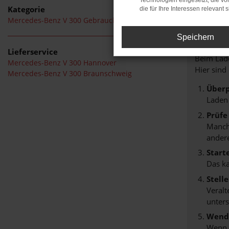
Technologien eingesetzt, die v
Kategorie
die für Ihre Interessen relevant s
Mercedes-Benz V 300 Gebrauchtwagen
FE
Speichern
Lieferservice
Beim Lade
Mercedes-Benz V 300 Hannover
Hier sind
Mercedes-Benz V 300 Braunschweig
Überp
Laden
Prüfe
Manche
andere
Start
Das k
Stell
Veralt
unters
Wende
Wenn d