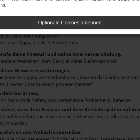
on dritten Werbetreibenden verwendet werden, um Sie auf anderen Webseiten zu ve
ind.
HLER: NETWORK ERROR
Optionale Cookies ablehnen
n ist ein Fehler aufgetreten.
 ein paar Tipps, die dir helfen können:
rüfe deine Firewall und deine Internetverbindung.
 andere Webseiten, zum Beispiel deine Suchmaschine?
 deine Browsererweiterungen.
 Erweiterungen, wie Werbeblocker, können das Laden bestimmter 
n Browser oder in einem privaten Fenster?
e dein Gerät neu.
ann manchmal helfen, vorübergehende Probleme zu beheben.
e sicher, dass dein Browser und dein Betriebssystem auf de
ete Software birgt nicht nur ein Sicherheitsrisiko, sondern kann
tützt werden.
 dich an den Webseitenbetreiber.
u alle oben genannten Schritte versucht hast, kontaktiere uns 