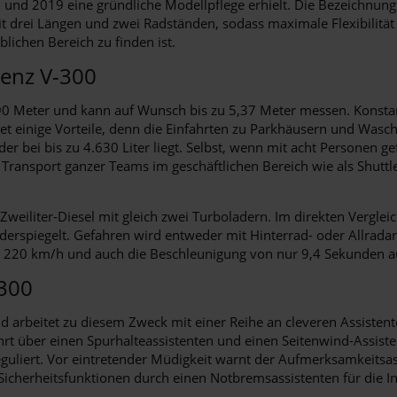
n und 2019 eine gründliche Modellpflege erhielt. Die Bezeichnun
t drei Längen und zwei Radständen, sodass maximale Flexibilität v
ichen Bereich zu finden ist.
Benz V-300
90 Meter und kann auf Wunsch bis zu 5,37 Meter messen. Konstant
et einige Vorteile, denn die Einfahrten zu Parkhäusern und Wasc
er bei bis zu 4.630 Liter liegt. Selbst, wenn mit acht Personen g
ransport ganzer Teams im geschäftlichen Bereich wie als Shuttle 
weiliter-Diesel mit gleich zwei Turboladern. Im direkten Verglei
 widerspiegelt. Gefahren wird entweder mit Hinterrad- oder Allr
 220 km/h und auch die Beschleunigung von nur 9,4 Sekunden au
300
arbeitet zu diesem Zweck mit einer Reihe an cleveren Assistente
hrt über einen Spurhalteassistenten und einen Seitenwind-Assiste
eguliert. Vor eintretender Müdigkeit warnt der Aufmerksamkeitsa
icherheitsfunktionen durch einen Notbremsassistenten für die I