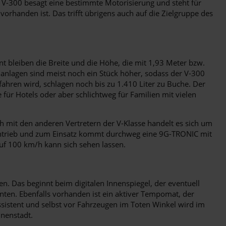
g V-300 besagt eine bestimmte Motorisierung und steht für
orhanden ist. Das trifft übrigens auch auf die Zielgruppe des
 bleiben die Breite und die Höhe, die mit 1,93 Meter bzw.
hanlagen sind meist noch ein Stück höher, sodass der V-300
efahren wird, schlagen noch bis zu 1.410 Liter zu Buche. Der
für Hotels oder aber schlichtweg für Familien mit vielen
ch mit den anderen Vertretern der V-Klasse handelt es sich um
adantrieb und zum Einsatz kommt durchweg eine 9G-TRONIC mit
f 100 km/h kann sich sehen lassen.
n. Das beginnt beim digitalen Innenspiegel, der eventuell
nten. Ebenfalls vorhanden ist ein aktiver Tempomat, der
ssistent und selbst vor Fahrzeugen im Toten Winkel wird im
nnenstadt.