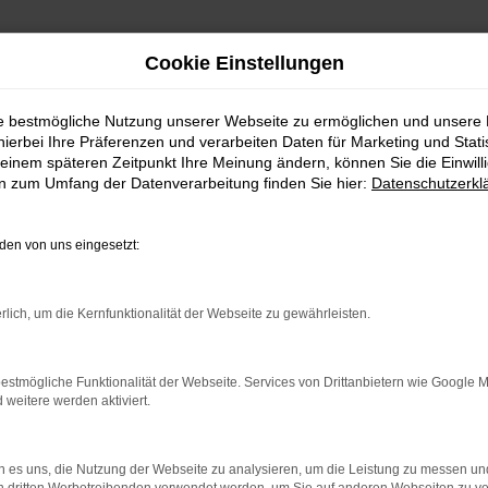
Cookie Einstellungen
ie bestmögliche Nutzung unserer Webseite zu ermöglichen und unsere
hierbei Ihre Präferenzen und verarbeiten Daten für Marketing und Stati
KTW Autohaus
einem späteren Zeitpunkt Ihre Meinung ändern, können Sie die Einwillig
en zum Umfang der Datenverarbeitung finden Sie hier:
Datenschutzerkl
fen bei KTW Autohaus
en von uns eingesetzt:
EN SIE AUF ERSTKLASSIGKEIT
rlich, um die Kernfunktionalität der Webseite zu gewährleisten.
llt, handelt es sich um eine gute Entscheidung. Dieses Fahrzeu
e ist natürlich von den fortschrittlichen und effizienten Antriebe
 und erweist sich als echtes Luxusmodell. Hier wird nichts geb
estmögliche Funktionalität der Webseite. Services von Drittanbietern wie Google 
eitere werden aktiviert.
 Unternehmen existiert bereits seit 1971 und hat sich seitdem al
 es uns, die Nutzung der Webseite zu analysieren, um die Leistung zu messen u