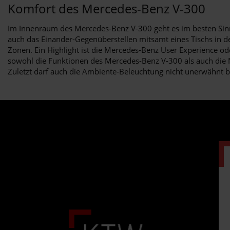
Komfort des Mercedes-Benz V-300
Im Innenraum des Mercedes-Benz V-300 geht es im besten Sinne
auch das Einander-Gegenüberstellen mitsamt eines Tischs in d
Zonen. Ein Highlight ist die Mercedes-Benz User Experience o
sowohl die Funktionen des Mercedes-Benz V-300 als auch die 
Zuletzt darf auch die Ambiente-Beleuchtung nicht unerwähnt 