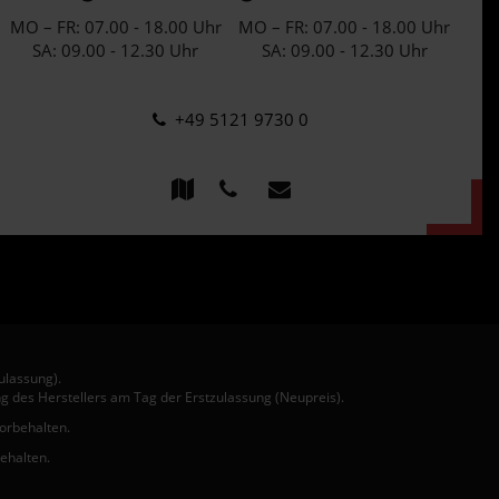
MO – FR: 07.00 - 18.00 Uhr
MO – FR: 07.00 - 18.00 Uhr
SA: 09.00 - 12.30 Uhr
SA: 09.00 - 12.30 Uhr
+49 5121 9730 0
ulassung).
g des Herstellers am Tag der Erstzulassung (Neupreis).
vorbehalten.
behalten.