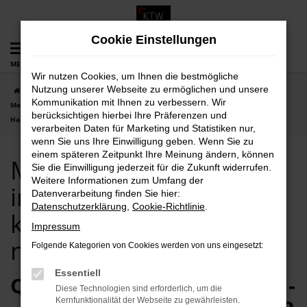
Zum
Hauptinhalt
Cookie Einstellungen
springen
MENÜ
Wir nutzen Cookies, um Ihnen die bestmögliche
Nutzung unserer Webseite zu ermöglichen und unsere
Startseite
Hannover
Mercedes-Benz
Mercedes-Benz Sprinter
Kommunikation mit Ihnen zu verbessern. Wir
Mercedes-Benz Sprinter in Hannover günstig kaufen | Lieferservice nach
berücksichtigen hierbei Ihre Präferenzen und
Hannover
verarbeiten Daten für Marketing und Statistiken nur,
wenn Sie uns Ihre Einwilligung geben. Wenn Sie zu
einem späteren Zeitpunkt Ihre Meinung ändern, können
Mercedes-Benz Sprinter
Sie die Einwilligung jederzeit für die Zukunft widerrufen.
Weitere Informationen zum Umfang der
in Hannover günstig
Datenverarbeitung finden Sie hier:
Datenschutzerklärung
,
Cookie-Richtlinie
.
kaufen | Lieferservice
Impressum
nach Hannover
Folgende Kategorien von Cookies werden von uns eingesetzt:
Essentiell
QUALITÄT FÜR HANNOVER -
Diese Technologien sind erforderlich, um die
Kernfunktionalität der Webseite zu gewährleisten.