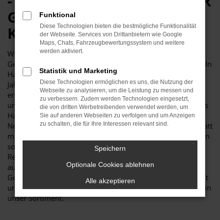
- MERCEDES-BENZ SPRINTER
GEBRAUCHTWAGEN VON
Funktional
Diese Technologien bieten die bestmögliche Funktionalität
KTW
der Webseite. Services von Drittanbietern wie Google
Maps, Chats, Fahrzeugbewertungssystem und weitere
werden aktiviert.
Würden Sie von uns einen Mercedes-Benz Sprinter
Gebrauchtwagen kaufen? Dann treffen Sie eine gute Wahl. In
Statistik und Marketing
Hannover und Umgebung ist KTW seit den frühen 1970er
Diese Technologien ermöglichen es uns, die Nutzung der
Jahren wohlbekannt. Unser Unternehmen steht für
Webseite zu analysieren, um die Leistung zu messen und
erstklassige Qualität und verbindet diese mit einem
zu verbessern. Zudem werden Technologien eingesetzt,
umfangreichen Service. So kommt es, dass wir nicht nur als
die von dritten Werbetreibenden verwendet werden, um
Händler für Mercedes-Benz Sprinter Gebrauchtwagen und
Sie auf anderen Webseiten zu verfolgen und um Anzeigen
zu schalten, die für Ihre Interessen relevant sind.
Neufahrzeuge auftreten, sondern auch eine Meisterwerkstatt
mit Tuning-Abteilung betreiben. Wer in Hannover lebt, kann
somit gerne auch zu Inspektionen oder Wartungen und
Speichern
Reparaturen zu uns kommen. Unsere Werkstatt fungiert
Optionale Cookies ablehnen
auch als Teststrecke für alle Mercedes-Benz Sprinter
Gebrauchtwagen. Vor dem Verkauf wird gründlich gecheckt
Alle akzeptieren
und erst wenn keine Mängel vorliegen, gelangt ein Modell in
unser Sortiment.