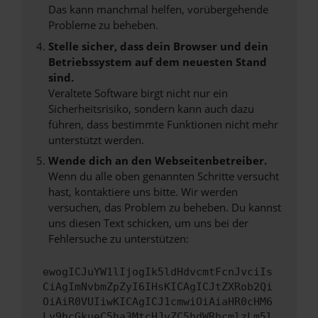
Das kann manchmal helfen, vorübergehende
Probleme zu beheben.
Stelle sicher, dass dein Browser und dein
Betriebssystem auf dem neuesten Stand
sind.
Veraltete Software birgt nicht nur ein
Sicherheitsrisiko, sondern kann auch dazu
führen, dass bestimmte Funktionen nicht mehr
unterstützt werden.
Wende dich an den Webseitenbetreiber.
Wenn du alle oben genannten Schritte versucht
hast, kontaktiere uns bitte. Wir werden
versuchen, das Problem zu beheben. Du kannst
uns diesen Text schicken, um uns bei der
Fehlersuche zu unterstützen:
ewogICJuYW1lIjogIk5ldHdvcmtFcnJvciIs
CiAgImNvbmZpZyI6IHsKICAgICJtZXRob2Qi
OiAiR0VUIiwKICAgICJ1cmwiOiAiaHR0cHM6
Ly9hcGkueC5ha3MtcHJvZC5hdWRhcmlzLm5l