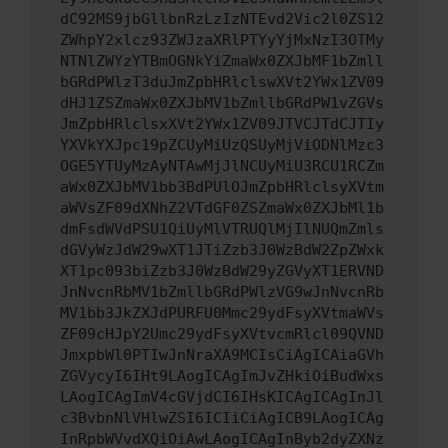
dC92MS9jbGllbnRzLzIzNTEvd2Vic2l0ZS12
ZWhpY2xlcz93ZWJzaXRlPTYyYjMxNzI3OTMy
NTNlZWYzYTBmOGNkYiZmaWx0ZXJbMF1bZmll
bGRdPWlzT3duJmZpbHRlclswXVt2YWx1ZV09
dHJ1ZSZmaWx0ZXJbMV1bZmllbGRdPW1vZGVs
JmZpbHRlclsxXVt2YWx1ZV09JTVCJTdCJTIy
YXVkYXJpc19pZCUyMiUzQSUyMjViODNlMzc3
OGE5YTUyMzAyNTAwMjJlNCUyMiU3RCU1RCZm
aWx0ZXJbMV1bb3BdPUlOJmZpbHRlclsyXVtm
aWVsZF09dXNhZ2VTdGF0ZSZmaWx0ZXJbMl1b
dmFsdWVdPSU1QiUyMlVTRUQlMjIlNUQmZmls
dGVyWzJdW29wXT1JTiZzb3J0WzBdW2ZpZWxk
XT1pc093biZzb3J0WzBdW29yZGVyXT1ERVND
JnNvcnRbMV1bZmllbGRdPWlzVG9wJnNvcnRb
MV1bb3JkZXJdPURFU0Mmc29ydFsyXVtmaWVs
ZF09cHJpY2Umc29ydFsyXVtvcmRlcl09QVND
JmxpbWl0PTIwJnNraXA9MCIsCiAgICAiaGVh
ZGVycyI6IHt9LAogICAgImJvZHkiOiBudWxs
LAogICAgImV4cGVjdCI6IHsKICAgICAgInJl
c3BvbnNlVHlwZSI6ICIiCiAgICB9LAogICAg
InRpbWVvdXQiOiAwLAogICAgInByb2dyZXNz