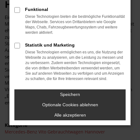
HANNOVER
Funktional
Ein Mercedes-Benz Vito eignet sich hervorragend für Ihre
Diese Technologien bieten die bestmögliche Funktionalität
der Webseite. Services von Drittanbietern wie Google
Mobilität in Hannover und Umgebung. Der Hersteller ist seit
Maps, Chats, Fahrzeugbewertungssystem und weitere
eh und je für seine erstklassige Qualität bekannt und liefert
werden aktiviert.
zudem Fahrzeuge von höchster Effizienz. Sowohl im
Stadtverkehr von Hannover als auch bei Fahrten auf der
Statistik und Marketing
Autobahn oder Landstraße spielt der Mercedes-Benz Vito
Diese Technologien ermöglichen es uns, die Nutzung der
seine Stärken aus. Sparsames Fahren trifft hier auf eine
Webseite zu analysieren, um die Leistung zu messen und
erstaunliche Dynamik und Fahrspaß – Assistenten und
zu verbessern. Zudem werden Technologien eingesetzt,
die von dritten Werbetreibenden verwendet werden, um
Sicherheitssystem erleichtern zudem das Fahren und
Sie auf anderen Webseiten zu verfolgen und um Anzeigen
vermeiden Unfälle. Wir von KTW sind seit 1971 auf dem
zu schalten, die für Ihre Interessen relevant sind.
Markt und haben seither bereits unzählige Mercedes-Benz
Vito verkauft. Wir kennen dieses Modell somit wie aus dem
Speichern
„EffEff“ und können dies vorbehaltlos für Hannover
empfehlen.
Optionale Cookies ablehnen
Alle akzeptieren
Kategorie
Mercedes-Benz Vito Gebrauchtwagen Hannover