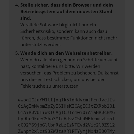
Stelle sicher, dass dein Browser und dein
Betriebssystem auf dem neuesten Stand
sind.
Veraltete Software birgt nicht nur ein
Sicherheitsrisiko, sondern kann auch dazu
führen, dass bestimmte Funktionen nicht mehr
unterstützt werden.
Wende dich an den Webseitenbetreiber.
Wenn du alle oben genannten Schritte versucht
hast, kontaktiere uns bitte. Wir werden
versuchen, das Problem zu beheben. Du kannst
uns diesen Text schicken, um uns bei der
Fehlersuche zu unterstützen:
ewogICJuYW1lIjogIk5ldHdvcmtFcnJvciIs
CiAgImNvbmZpZyI6IHsKICAgICJtZXRob2Qi
OiAiR0VUIiwKICAgICJ1cmwiOiAiaHR0cHM6
Ly9hcGkueC5ha3MtcHJvZC5hdWRhcmlzLm5l
dC92MS9jbGllbnRzLzIzNTEvd2Vic2l0ZS12
ZWhpY2xlcz93ZWJzaXRlPTYyYjMxNzI3OTMy