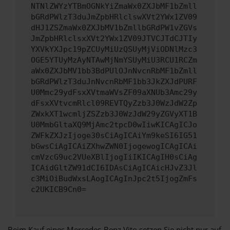
NTNlZWYzYTBmOGNkYiZmaWx0ZXJbMF1bZmll
bGRdPWlzT3duJmZpbHRlclswXVt2YWx1ZV09
dHJ1ZSZmaWx0ZXJbMV1bZmllbGRdPW1vZGVs
JmZpbHRlclsxXVt2YWx1ZV09JTVCJTdCJTIy
YXVkYXJpc19pZCUyMiUzQSUyMjViODNlMzc3
OGE5YTUyMzAyNTAwMjNmYSUyMiU3RCU1RCZm
aWx0ZXJbMV1bb3BdPUlOJnNvcnRbMF1bZmll
bGRdPWlzT3duJnNvcnRbMF1bb3JkZXJdPURF
U0Mmc29ydFsxXVtmaWVsZF09aXNUb3Amc29y
dFsxXVtvcmRlcl09REVTQyZzb3J0WzJdW2Zp
ZWxkXT1wcmljZSZzb3J0WzJdW29yZGVyXT1B
U0MmbGltaXQ9MjAmc2tpcD0wIiwKICAgICJo
ZWFkZXJzIjoge30sCiAgICAiYm9keSI6IG51
bGwsCiAgICAiZXhwZWN0IjogewogICAgICAi
cmVzcG9uc2VUeXBlIjogIiIKICAgIH0sCiAg
ICAidGltZW91dCI6IDAsCiAgICAicHJvZ3Jl
c3MiOiBudWxsLAogICAgInJpc2t5IjogZmFs
c2UKICB9Cn0=
Beim Kauf eines Mercedes-Benz Vito setzen Sie nicht nur auf