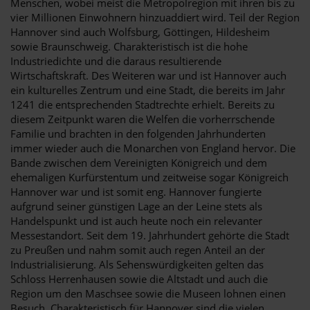
Menschen, wobei meist die Metropolregion mit ihren bis zu
vier Millionen Einwohnern hinzuaddiert wird. Teil der Region
Hannover sind auch Wolfsburg, Göttingen, Hildesheim
sowie Braunschweig. Charakteristisch ist die hohe
Industriedichte und die daraus resultierende
Wirtschaftskraft. Des Weiteren war und ist Hannover auch
ein kulturelles Zentrum und eine Stadt, die bereits im Jahr
1241 die entsprechenden Stadtrechte erhielt. Bereits zu
diesem Zeitpunkt waren die Welfen die vorherrschende
Familie und brachten in den folgenden Jahrhunderten
immer wieder auch die Monarchen von England hervor. Die
Bande zwischen dem Vereinigten Königreich und dem
ehemaligen Kurfürstentum und zeitweise sogar Königreich
Hannover war und ist somit eng. Hannover fungierte
aufgrund seiner günstigen Lage an der Leine stets als
Handelspunkt und ist auch heute noch ein relevanter
Messestandort. Seit dem 19. Jahrhundert gehörte die Stadt
zu Preußen und nahm somit auch regen Anteil an der
Industrialisierung. Als Sehenswürdigkeiten gelten das
Schloss Herrenhausen sowie die Altstadt und auch die
Region um den Maschsee sowie die Museen lohnen einen
Besuch. Charakteristisch für Hannover sind die vielen