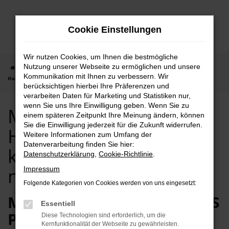
Zum
Hauptinhalt
Cookie Einstellungen
springen
Wir nutzen Cookies, um Ihnen die bestmögliche
Nutzung unserer Webseite zu ermöglichen und unsere
Startseite
Hannover
Mercedes-Benz
Mercedes-Benz Vito in
Kommunikation mit Ihnen zu verbessern. Wir
Hannover günstig kaufen | Lieferservice nach Hannover
berücksichtigen hierbei Ihre Präferenzen und
verarbeiten Daten für Marketing und Statistiken nur,
wenn Sie uns Ihre Einwilligung geben. Wenn Sie zu
Mercedes-Benz Vito in
einem späteren Zeitpunkt Ihre Meinung ändern, können
Sie die Einwilligung jederzeit für die Zukunft widerrufen.
Hannover günstig
Weitere Informationen zum Umfang der
Datenverarbeitung finden Sie hier:
kaufen | Lieferservice
Datenschutzerklärung
,
Cookie-Richtlinie
.
nach Hannover
Impressum
Folgende Kategorien von Cookies werden von uns eingesetzt:
MERCEDES-BENZ VITO – DAS
Essentiell
PERFEKTE AUTO FÜR
Diese Technologien sind erforderlich, um die
Kernfunktionalität der Webseite zu gewährleisten.